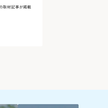
いたします。
口」下車
＜駐車料金
応の取材記事が掲載
※外部ペー
30分
のみ）をお手元にご用意のうえ、お電話く
患者さん予
30分を超え
045-
3時間以降1
9:00～16:
※最大料金はあ
バスをご利用の場合
初診予約はこちら（24時間）
詳しくはこ
下記の診療科
で直接お電
変更はこちら（24時間）
）をもちまして、シャトルバスの運行を中
精神科
ます
耳鼻咽喉科
産科(※)
6786