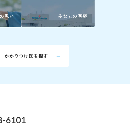
小児科
く)
の思い
みなとの医療
眼科
、平日の14:00～16:00に各診療科まで
放射線治療
歯科口腔外
045-628-6372
かかりつけ医を探す
婦人科は患者
045-628-6277
科
045-628-6283
詳しくはこ
045-628-6282
045-628-6278
8-6101
045-628-6878