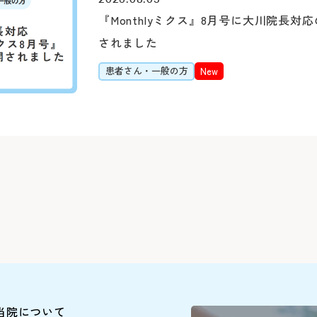
ルよりご予約をお願い
「みなと赤十字病院入
『Monthlyミクス』8月号に大川院長対
※診察券（お持ちの方
されました
詳しくはこちら
ださい。
患者さん・一般の方
New
シャトル
Webでの
ご予約
【お知らせ】
令和8年3月19日（木
断いたしました。
※外部ページに遷移し
患者さん予約ダイヤル
045-628-
当院について