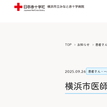
当院についてTOP
受診案内TOP
外来のご案内
入院
みなとの思い
フロア案内
TOP
お知らせ
患者さ
みなとの医療
みなとの災害
初診の方
入院に
院長よりご挨拶
広報誌（みん
再診の方
退院・
2025.09.26
患者さん・一
施設概要と沿革
寄付のご案内
専門外来
緩和ケ
横浜市医
病院の理念・活動方針・患者さん
ボランティア
セカンドオピニオン外来
お見舞
の権利と責務
横浜みなと赤
外来担当医表・休診表
病室に