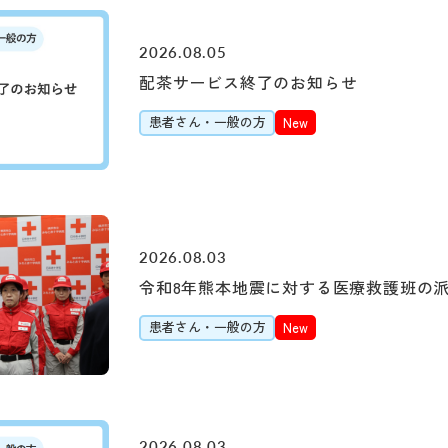
2026.08.05
配茶サービス終了のお知らせ
患者さん・一般の方
New
初診の方
診療時間
バスをご
初診で受診される際は
受付時間 8:15 ～ 11:0
「山下町」（元町・
2026.08.03
提供書）が必要です。
診療時間 9:00 ～ 16:0
約7分（急行利用約5
令和8年熊本地震に対する医療救護班の
「桜木町駅前」乗車
医師の指名および性
患者さん・一般の方
New
約20分（急行利用約1
1日に受診できる科
「横浜駅前」乗車
大2科までとなります
約30分（急行利用約
紹介状をお持ちの方は
2026.08.03