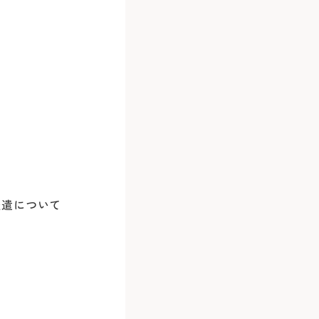
再診
利用の場合
休診
お車
他の医療機関が発行した紹介状（診療情報
2回目以降の
0
中華街駅）乗車
土・日・祝
病院地下駐
次回の受診
0
分）
年末：12/29
病院前駐車
派遣について
※24時間駐
別等のご希望は原則承っておりません。
※診察券を
5分）
は、初診は1科まで、再診と合わせて原則最
＜利用時間
外来担当医・休診表
Webでの
。
平日 7:00
20分）
ご予約
土日祝 7:30
、下記のWEB予約又は患者さん予約ダイヤ