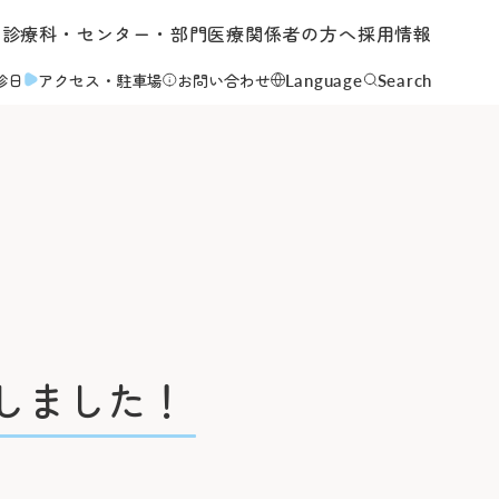
内
診療科・センター・部門
医療関係者の方へ
採用情報
Language
Search
診日
アクセス
・駐車場
お問い合わせ
について
て
しました！
いて