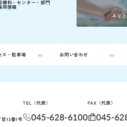
診療科・センター・部門
採用情報
9:00～16:00(土日祝除
みなと
下記の診療科の予約変更は
直接お電話ください。
精神科
セス・駐車場
お問い合わせ
耳鼻咽喉科・
頭頸部外
産科(※)
小児科
TEL（代表）
FAX（代表）
眼科
045-628-6100
045-62
目12番1号
放射線治療科