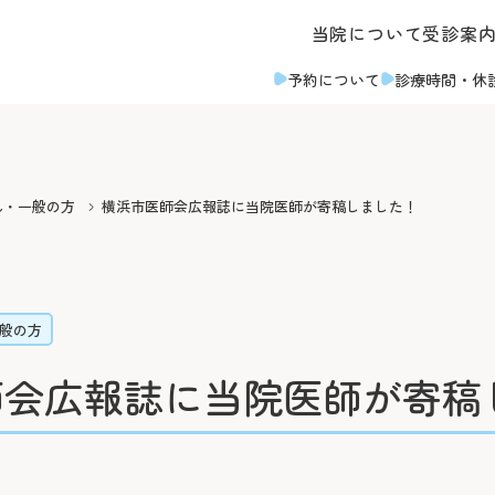
当院について
受診案
予約について
診療時間
・休
・面会のご案内
その他のご案内
よくあるご質問
ん・一般の方
横浜市医師会広報誌に当院医師が寄稿しました！
対応
取材のご案内
ついて
診断書等について
なのみなと）
入札情報
お支払いについて
診療録（カルテ）の開示
般の方
臨床指標
ア病棟への入院について
人間ドック・健診につい
師会広報誌に当院医師が寄稿
募集
情報公開
い・面会について
後払い会計サービスにつ
十字病院奉仕団
臨床研究に関する情報公開
ついて
フロア案内