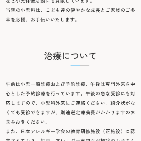
など小児保健活動にも貢献しています。
医療安全推進室
栄養課
当院の小児科は、こども達の健やかな成長とご家族のご多
看護部
感染管理室
幸を応援、お手伝いいたします。
検査部
放射線科部
薬剤部
輸血部
療養・福祉相談室
リハビリテーション課
治療について
臨床工学部
午前は小児一般診療および予約診療、午後は専門外来を中
心とした予約診療を行っています。午後の急な受診にも対
応しますので、小児科外来にご連絡ください。紹介状がな
くても受診できますが、別途選定療養費がかかりますのお
含みおきください。
また、日本アレルギー学会の教育研修施設（正施設）に認
定されており、毎日、アレルギー専門医が初診のお子さん