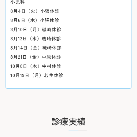
小児科
8月4日（火）小張休診
8月6日（木）小張休診
8月10日（月）磯崎休診
8月12日（水）磯崎休診
8月14日（金）磯崎休診
8月21日（金）中原休診
10月8日（木）中村休診
10月19日（月）若生休診
初診の方
診療時
バスを
初診で受診され
受付時間 8:15 ～
「山下町」（
介状（診療情報
診療実績
診療時間 9:00 ～
約7分（急行
休診日
医師の指名お
「桜木町駅前