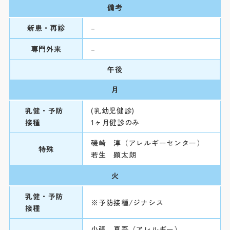
備考
新患・再診
–
専門外来
–
午後
月
乳健・予防
(乳幼児健診)
接種
1ヶ月健診のみ
磯崎 淳（アレルギーセンター）
特殊
若生 顕太朗
火
乳健・予防
※予防接種/ジナシス
接種
小張 真吾（アレルギー）