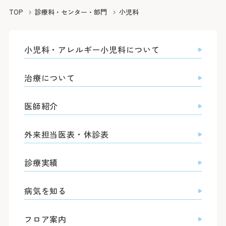
院長よりご挨拶
外来のご案内
医療関係者の方へ
診療科
TOP
診療科・センター・部門
小児科
施設概要と沿革
初診の方
脳神経内科
脳神経外科
病院の理念・活動方針・患者さんの権利と責務
再診の方
採用情報
医療連携TOP
循環器内科
小児科・アレルギー小児科について
専門外来
心臓血管外科
フロア案内
呼吸器内科
セカンドオピニオン外来
呼吸器外科
みなとの災害対応
患者さんのご紹介方法
消化器内科
採用情報TOP
治療について
外来担当医表・休診表
外科
広報誌（みんなのみなと）
救急患者さんのご紹介方法
入院・面会のご案内
救急部
検査の予約（高度医療機器共同利用）
集中治療部
寄付のご案内
みなとの採用理念
医師紹介
入院について
糖尿病内分泌内科
外来受診の方
みなと赤十字病院登録医について
感染症科
ボランティア募集
スタッフ紹介
退院・お支払いについて
血液内科
地域医療機関向け広報誌「みなとからの風」
横浜みなと赤十字病院奉仕団
数字で見るみなと
腎臓内科
外来担当医表・休診表
緩和ケア病棟への入院について
膠原病リウマチ内科
みなとセミナー（地域医療関係者向け研修）
福利厚生
よくあるご質問
精神科
お見舞い・面会について
入院・面会の方
小児科
医療連携センターについて
募集要項
診療実績
取材のご案内
乳腺外科
病室について
整形外科
その他のご案内
応募する
入札情報
形成外科
皮膚科
診断書等について
医療関係者の方
病気を知る
臨床指標
泌尿器科
産婦人科
診療録（カルテ）の開示について
情報公開
眼科
フロア案内
人間ドック・健診について
耳鼻咽喉科・頭頸部外科
人間ドック・健診を