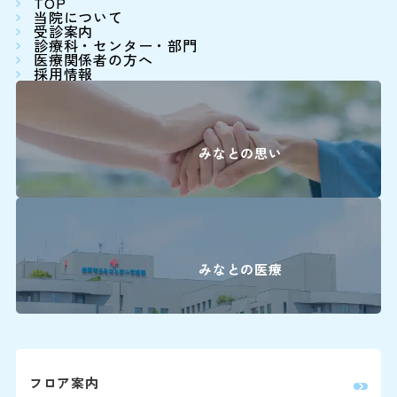
TOP
り、現在でも川崎病患者さんの約3％に冠動脈の拡大
当院について
16:00に各
受診案内
や瘤（動脈瘤）といった後遺症を残します。川崎病を
診療科・センター・部門
医療関係者の方へ
診断して適時に治療を開始し、冠動脈の炎症を早期に
精神科
採用情報
抑えることが重要です。当科では日本小児循環器学会
耳鼻咽喉科・
が提唱したガイドラインに基づき、治療を行っていま
頭頸部外科
す。
みなとの思い
産科(※)
小児科
眼科
みなとの医療
放射線治療科
歯科口腔外科
フロア案内
婦人科は患者さ