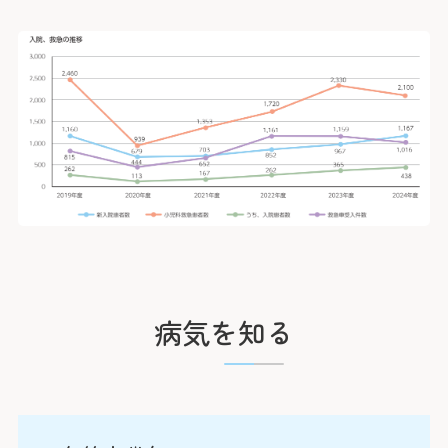
おりません。
約20分（急行
土・日・祝日
1日に受診で
「横浜駅前」
年末：12/29〜1
合わせて原則
約30分（急行
紹介状をお持ち
外来担当医・
「みなと赤十字
さん予約ダイヤ
す。
詳しくはこちら
※診察券（お持
うえ、お電話く
Webでの
ご
シャト
病気を知る
初診予約は
【お知らせ】
令和8年3月19
スの運行を中断
お車を
変更はこち