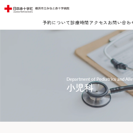
予約について
診療時間
アクセス
お問い合わ
Lang
Department of Pediatrics and All
当院について
小児科
受診案内
当院についてTOP
みなとの思い
診療科・センター・部門
受診案内TOP
みなとの医療