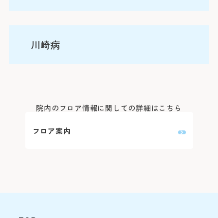
乳児では最も多い細菌感染症、小児全体でも呼吸器感
す。こどもの血尿、蛋白尿は経過をみるだけでよいも
染症に次いで2番目）。症状も発熱、哺乳/食欲不振、
※診察券をお手
のから治療（高次医療機関への紹介も含む）が必要と
排尿時痛など様々であり、尿中に白血球や細菌が検出
い。
なるものまで様々であり、当科では血液/尿検査や腹
夜尿症は5歳を過ぎても月に数回以上「おねしょ（夜
川崎病
されることで診断をつけます。抗菌薬加療が中心です
部超音波検査などを行い、適切な管理を行うよう心が
尿）」が続く状態であり（※赤ちゃんの頃から5歳ま
Webでの
ご
が、尿路感染症を起こす要因として排泄の不良習慣
けています。「こどものおしっこ」で気になることが
でのおねしょは成長過程によるものです）、おおよそ
（便秘や過度に排尿を我慢するなど）や（先天性の）
ありましたら、遠慮なくご相談ください。
小学校1年生の10％、中学3年生の1％にみられます。
変更はこち
腎尿路奇形などがあり、腹部超音波検査をはじめとし
川崎病は1967年に川崎富作先生が報告した原因不明の
「夜尿症がある」ことは保護者の方々が思っている以
た画像検査が必要となることもあります。
病気です。乳幼児に多く、発熱と共に全身の血管に炎
院内のフロア情報に関しての詳細はこちら
上に本人にとってはストレスであり、自然に改善する
※外部ページに
症がおき、様々な症状を伴います。熱、両側の眼球結
のを待つよりは治療を始めた方が治りが早いです。昼
フロア案内
膜の充血、赤い唇と苺のようにブツブツの舌、体の発
患
間の尿失禁の有無や血液/尿検査、画像検査等を行
赤疹、手足の腫れ、首のリンパ節の腫れの6つの症状
0
い、原因となる病気がないことを確認した後に生活指
のうち5つ以上の症状があれば川崎病と診断します
導や内服加療、アラーム療法などを行っていきます。
が、症状の揃わないタイプの川崎病もあります。小さ
9:0
なかなか話しづらい（と思われている）夜尿症です
なお子さんではBCG接種部位が赤くなることも特徴的
が、どうぞお気軽にご相談ください。
です。血管炎が心臓の冠動脈に起こる事が知られてお
下記の診療科の