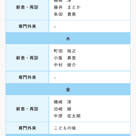
新患・再診
藤井 まどか
朱田 貴美
専門外来
–
木
町田 裕之
新患・再診
小張 真吾
中村 俊介
専門外来
–
金
磯崎 淳
新患・再診
出崎 緑
中原 征太朗
専門外来
こどもの咳