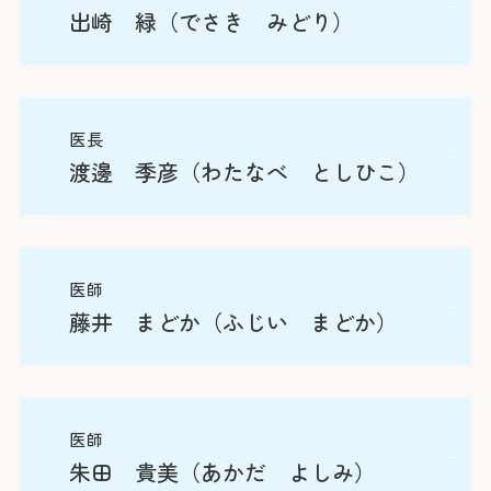
出崎 緑（でさき みどり）
専門分野
医長
渡邊 季彦（わたなべ としひこ）
小児腎臓
経歴
専門分野
医師
出身大学：札幌医科大学
専門分野
藤井 まどか（ふじい まどか）
小児科一般
医師免許取得年：2011年
専門分野
小児の気管支喘息
専門医・認定医・指導医（資格）：
経歴
アレルギー
小児科一般
日本専門医機構認定小児科専門医
医師
感染症
小児腎臓
出身大学：藤田保健衛生大学
日本周産期・新生児医学会NCPR（Ａコース）修
朱田 貴美（あかだ よしみ）
医師免許取得年：2010年