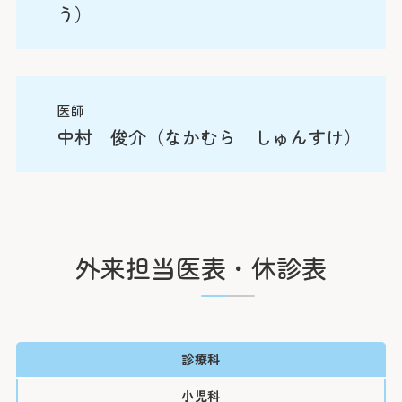
う）
専門医・認定医・指導医（資格）：
経歴
専門分野
がん診療に携わる医師に対する緩和ケア研修修了
出身大学：横浜市立大学
専門分野
小児科一般
医師
医師免許取得年：2020年
中村 俊介（なかむら しゅんすけ）
小児科一般
専門医・認定医・指導医（資格）：
経歴
専門分野
日本専門医機構認定小児科専門医
経歴
出身大学：宮崎大学
小児科一般
医師免許取得年：2016年
出身大学：札幌医科大学
外来担当医表・休診表
専門医・認定医・指導医（資格）：
医師免許取得年：2020年
経歴
日本専門医機構認定小児科専門医
専門医・認定医・指導医（資格）：
出身大学：愛知医科大学
日本アレルギー学会アレルギー専門医（小児科）
日本専門医機構認定小児科専門医
医師免許取得年：2017年
診療科
がん診療に携わる医師に対する緩和ケア研修修了
がん診療に携わる医師に対する緩和ケア研修修了
専門医・認定医・指導医（資格）：
小児科