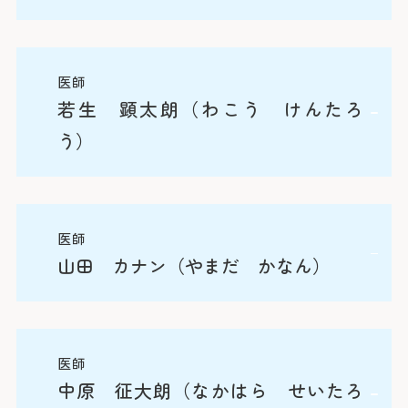
了
経歴
専門分野
経歴
専門医・認定医・指導医（資格）：
出身大学：防衛医科大学
小児科一般
出身大学：山形大学
日本専門医機構認定小児科専門医
医師
医師免許取得年：1998年
アレルギー
医師免許取得年：2001年
日本救急医学会救急科専門医
若生 顕太朗（わこう けんたろ
専門医・認定医・指導医（資格）：
専門医・認定医・指導医（資格）：
日本アレルギー学会アレルギー専門医（小児科）
う）
経歴
日本専門医機構認定小児科専門医・指導医
日本専門医機構認定小児科専門医・指導医
出身大学：横浜市立大学
日本アレルギー学会アレルギー専門医・指導医
日本腎臓学会腎臓専門医・指導医
（小児科）
医師免許取得年：2008年
専門分野
医師
日本感染症学会感染症専門医・指導医
専門医・認定医・指導医（資格）：
山田 カナン（やまだ かなん）
小児科一般
日本喘息学会喘息専門医
日本専門医機構認定小児科専門医・指導医
経歴
ICD制度協議会認定ICD（インフェクションコン
日本アレルギー学会アレルギー専門医（小児科）
専門分野
トロールドクター）
医師
NCPRプロバイダー
出身大学：東京医科歯科大学（東京科学大学）
中原 征大朗（なかはら せいたろ
小児科一般
医師免許取得年：2014年