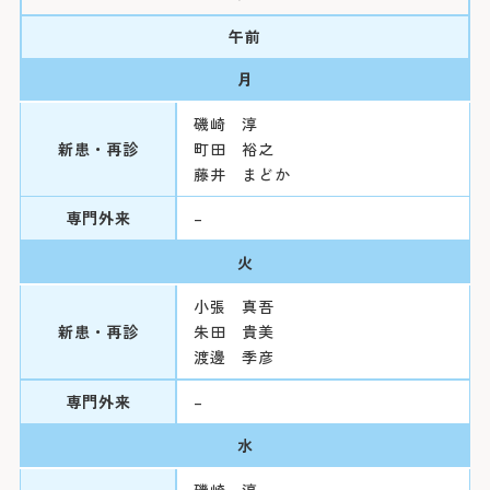
日本小児科医会認定「こどもの心」相談医
午前
日本専門医機構認定小児科専門医
月
厚生労働省こころの健康づくり対策事業児童・思
磯崎 淳
春期精神保健研修「児童・思春期精神保健対策医
新患・再診
町田 裕之
藤井 まどか
療従事者専門研修」修了
専門外来
–
火
小張 真吾
新患・再診
朱田 貴美
渡邊 季彦
専門外来
–
水
磯崎 淳