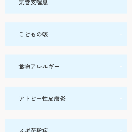
気管支喘息
※外部ページに
病院地下駐車場
病院前駐車場
患
気管支喘息はゼイゼイ・ヒューヒューといった喘鳴や
こどもの咳
※24時間駐車可
0
突然の呼吸困難を繰り返す疾患です。こどものぜん息
は軽症化かつ減少傾向にありますが、診断が曖昧であ
＜利用時間＞
9:0
ったり適切な管理・治療がなされていなかったりする
平日 7:00～2
アレルギーセンター事業として、小児科で「こどもの
食物アレルギー
お子さんも散見されます。また、長引く咳の原因がぜ
土日祝 7:30～2
咳」専門外来を開設しました。子どもの長引く咳の原
下記の診療科の
ん息であることは、往々にしてみられます。当科で
因の多くは「ぜん息」ですが、診断が曖昧であった
16:00に各
は、正しい診断と重症度判定に基づく適切な管理・治
＜駐車料金＞
り、適切な治療がなされていなかったり、なかには誤
療を実施。ぜん息への病態理解、お子さんに合わせた
30分ま
食物アレルギーには様々な病型がありますが、こども
アトピー性皮膚炎
ってぜん息と診断されている例も見受けられます。
精神科
薬剤の選択、吸入手技の個別指導を行っています。ま
30分を超えて3
で多く見られるのが即時型です。原因となる食物を摂
「こどもの咳」専門外来では、感染症検査、呼吸機能
た、年長児では呼吸機能検査や呼気一酸化窒素濃度測
3時間以降1時
耳鼻咽喉科・
取して2～3時間以内に皮膚の発赤や掻痒、蕁麻疹など
検査や画像検査などで長引く咳の原因を明らかにし、
定などを用い、客観的な診断、管理の一助としていま
頭頸部外科
が出現し、さらに咳や嘔吐・や腹痛なども伴うことが
※最大料金はありま
正しい診断にもとづく適切な治療を行います。長引く
アトピー性皮膚炎は、他に明らかな皮膚の病気でな
す。
スギ花粉症
ます。
あります。重症ですと、喘鳴や呼吸困難、繰り返す嘔