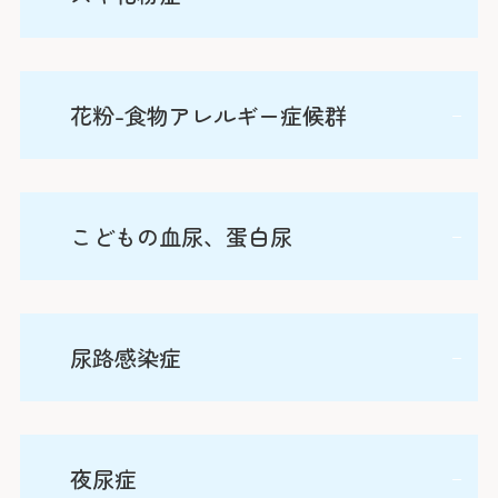
咳でお困りのお子さんがいらっしゃいましたら、ご紹
産科(※)
い、痒い湿疹がよくなったり悪くなったりを繰り返す
吐・強い腹痛などが出現するアナフィラキシーがあ
介・受診のほど、よろしくお願いいたします。
皮膚の病気です。まずは、皮膚の炎症を抑えるように
小児科
り、血圧低下や意識障害を伴い、生命にかかわる状態
外来日；金曜日、午前中（月・水曜日、午前中も
詳しくはこちら
適切な強さのステロイド外用薬を適切な期間使用し、
になることもあり得るのがアナフィラキシーショック
スギ花粉症は国民病であり、成人でも多くの患者さん
可）、 担当：磯崎 淳
眼科
花粉-食物アレルギー症候群
改善すれば徐々に減量しつつ、他の外用薬や保湿剤に
です。当科では、正しい診断に基づき必要最小限の除
がいらっしゃいますが、現在は小学生の約半数がスギ
変更しながら、ステロイド外用薬をなるべく使用しな
詳細はこちら
去を目指しつつ、積極的な食物経口負荷試験を実施
放射線治療科
花粉症とのアンケート結果もあり、平均発症年齢は5-
くても良好な皮膚の状態を維持できるような治療を目
し、食べられるようになることを目指しています。ま
6歳と言われています。当科では血液検査による評価
歯科口腔外科
指します。また、近年はステロイド以外のアトピー性
花粉-食物アレルギー症候群は食物アレルギーの一種
た、アドレナリン自己注射薬（エピペン®）、アドレ
こどもの血尿、蛋白尿
の他、内服以外にも点眼薬や点鼻薬による症状改善を
皮膚炎に有効な外用薬も、子どもに使用できるように
類ですが、花粉症に罹患している年長児が生の果物な
ナリン点鼻薬のネフィー®も適応に合わせ積極的に処
実施。舌下免疫療法によるスギ花粉症の根本的治療に
婦人科は患者さ
なりました。当科では、適切な外用薬の選択にあわ
どを食べると口がかゆくなる症状が典型的で、近年急
方し、処方に際しては個別指導を行っています。
も取り組んでいます。
せ、スキンケアや外用薬の塗り方などの個別指導を実
速に増加しています。ハンノキ（シラカンバ）花粉症
※2024年現在、スギ舌下免疫療法は製薬会社の事情で
血尿、蛋白尿は尿にそれぞれ血液（赤血球）やタンパ
施し、すべすべお肌の維持を目指します。
尿路感染症
によるバラ科（桃やリンゴ、イチゴなど）果物に対す
詳しくはこちら
新規処方ができなくなっております。開始希望の方は
クが混じっている状態であり、「おしっこの色が
再診の方
る症状や、スギ花粉症によるトマトに対する症状など
適宜お問い合わせください。
変」、「（幼稚園、学校などの）尿検査で異常を指摘
が有名です。残念ながら今のところ効果的な治療法は
された」、「なんとなく顔や体が浮腫んでいる」など
2回目以降の診
判明していませんが、もしも症状が疑われた場合は一
尿路感染症は意外と罹り安い病気です（3か月未満の
夜尿症
をきっかけに小児科外来を受診されることが多いで
師と相談の上、
度ご相談ください。