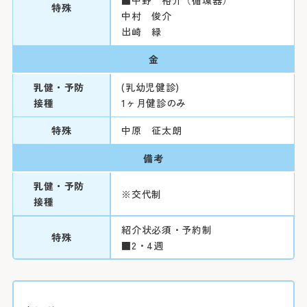
特殊
中村 俊介
出崎 緑
金
乳健・予防
(乳幼児健診)
接種
1ヶ月健診のみ
特殊
中原 征太朗
備考
乳健・予防
※交代制
接種
紹介状必須・予約制
特殊
■2・4週