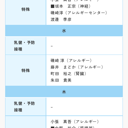
■坂本 正宗（神経）
特殊
磯崎淳（アレルギーセンター）
渡邊 季彦
水
乳健・予防
–
接種
磯崎 淳（アレルギー）
藤井 まどか（アレルギー）
特殊
町田 裕之（腎臓）
朱田 貴美
木
乳健・予防
–
接種
小張 真吾（アレルギー）
■中野 裕介（循環器）