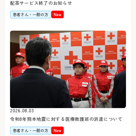
約20分（急行利用約15
配茶サービス終了のお知らせ
土・日・祝日
1日に受診できる科は、
「横浜駅前」乗車
患者さん・一般の方
New
年末：12/29〜12/31 年始
合わせて原則最大2科ま
約30分（急行利用約20
紹介状をお持ちの方は、下
外来担当医・休診表
「みなと赤十字病院入口」
さん予約ダイヤルよりご予
す。
詳しくはこちら
※診察券（お持ちの方のみ
うえ、お電話ください。
閉じる
Webでの
ご予約
シャトルバス
初診予約はこちら（2
【お知らせ】
2026.08.03
令和8年3月19日（木）を
令和8年熊本地震に対する医療救護班の派遣について
スの運行を中断いたしまし
お車をご利用
患者さん・一般の方
New
変更はこちら（24時
閉じる
閉じる