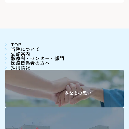
0
産科(※)
0
小児科
詳しくはこちら
0
眼科
0
放射線治療科
TOP
当院について
0
受診案内
歯科口腔外科
診療科・センター・部門
医療関係者の方へ
採用情報
婦人科は患者さん予約ダイヤ
詳しくはこちら
みなとの思い
再診の方
2回目以降の診察の方は予
師と相談の上、次回の受診