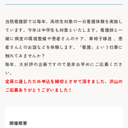
院長よりご挨拶
外来のご案内
医療関係者の方へ
診療科
施設概要と沿革
初診の方
脳神経内科
脳神経外科
病院の理念・活動方針・患者さんの権利と責務
再診の方
当院看護部では毎年、高校生対象の一日看護体験を実施し
採用情報
医療連携TOP
循環器内科
専門外来
心臓血管外科
フロア案内
ています。今年は中学生も対象といたします。看護師と一
呼吸器内科
セカンドオピニオン外来
呼吸器外科
みなとの災害対応
緒に病室の環境整備や患者さんのケア、車椅子移送 、患
患者さんのご紹介方法
消化器内科
採用情報TOP
外来担当医表・休診表
外科
者さんとのお話などを体験します。「看護」という仕事に
広報誌（みんなのみなと）
救急患者さんのご紹介方法
入院・面会のご案内
救急部
触れてみませんか？
検査の予約（高度医療機器共同利用）
集中治療部
寄付のご案内
みなとの採用理念
入院について
糖尿病内分泌内科
外来受診の方
みなと赤十字病院登録医について
毎年、大好評の企画ですので是非お早めにご応募くださ
感染症科
ボランティア募集
スタッフ紹介
退院・お支払いについて
血液内科
地域医療機関向け広報誌「みなとからの風」
い。
横浜みなと赤十字病院奉仕団
数字で見るみなと
腎臓内科
緩和ケア病棟への入院について
膠原病リウマチ内科
みなとセミナー（地域医療関係者向け研修）
定員に達したため申込を締切とさせて頂きました。沢山の
福利厚生
よくあるご質問
精神科
お見舞い・面会について
入院・面会の方
小児科
医療連携センターについて
ご応募ありがとうございました！
募集要項
取材のご案内
乳腺外科
病室について
整形外科
その他のご案内
応募する
入札情報
形成外科
皮膚科
診断書等について
医療関係者の方
臨床指標
泌尿器科
産婦人科
診療録（カルテ）の開示について
情報公開
眼科
開催概要
人間ドック・健診について
耳鼻咽喉科・頭頸部外科
人間ドック・健診を