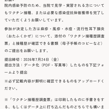
医療安全推進室
院内感染予防のため、当院で見学・実習される方について
栄養課
看護部
もワクチン接種、または必要な感染症抗体価獲得を完了し
感染管理室
検査部
ていただくようお願いしています。
放射線科部
薬剤部
参加が決定した方は麻疹・風疹・水痘・流行性耳下腺炎
輸血部
療養・福祉相談室
（おたふくかぜ）について、添付の「ワクチン接種歴調査
リハビリテーション課
臨床工学部
票」と接種歴が確認できる書類（母子手帳のコピーなど）
のご提出をお願いします。
提出締切：2026年7月24日（金）
提出方法：データ化（PDF・写真等）したものを下記フォ
ームより提出
※必ず記載内容が鮮明に確認できるものをアップロードく
ださい。
※「ワクチン接種歴調査票」は印刷したものに手書きをす
る、もしくはデータ上に打ち込んだものどちらでも構いま