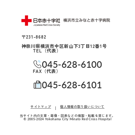
16:00に各診療科まで直
0
精神科
耳鼻咽喉科・
〒231-8682
0
頭頸部外科
神奈川県横浜市中区新山下3丁目12番1号
TEL（代表）
0
産科(※)
045-628-6100
0
FAX（代表）
小児科
045-628-6101
0
眼科
0
放射線治療科
サイトマップ
個人情報の取り扱いについて
0
歯科口腔外科
当サイト内の文章・画像・図表などの複製・転載を禁じます。
© 2005-2024 Yokohama City Minato Red Cross Hospital
婦人科は患者さん予約ダイヤ