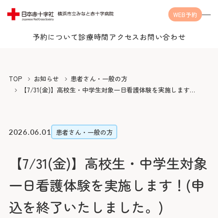
WEB予約
予約について
診療時間
アクセス
お問い合わせ
Language
TOP
お知らせ
患者さん・一般の方
【7/31(金)】高校生・中学生対象一日看護体験を実施します！
(申込を終了いたしました。)
当院について
2026.06.01
患者さん・一般の方
【7/31(金)】高校生・中学生対象
受診案内
当院についてTOP
一日看護体験を実施します！(申
みなとの思い
診療科・センター・部門
受診案内TOP
込を終了いたしました。)
みなとの医療