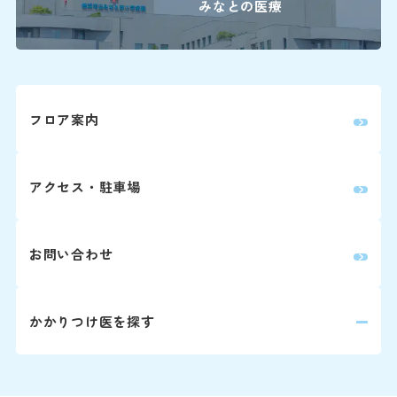
みなとの医療
※診察券をお手元にご用意
い。
Webでの
ご予約
フロア案内
変更はこちら（24時
アクセス・駐車場
※外部ページに遷移します
患者さん予約
お問い合わせ
045-62
かかりつけ医を探す
9:00～16:00
下記の診療科の予約変更は