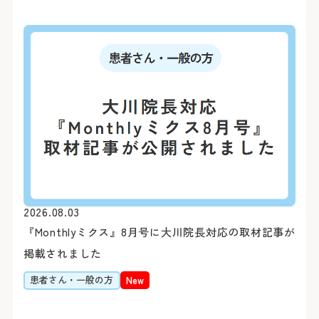
※外部ページに遷移します
病院地下駐車場（第1駐車
病院前駐車場（第2駐車場
患者さん予約
※24時間駐車可能
045-62
＜利用時間＞
9:00～16:00
平日 7:00～20:00
土日祝 7:30～20:00
下記の診療科の予約変更は
16:00に各診療科まで直
＜駐車料金＞
2026.08.03
30分まで 無
『Monthlyミクス』8月号に大川院長対応の取材記事が
0
精神科
30分を超えて3時間まで 3
掲載されました
3時間以降1時間毎に 1
耳鼻咽喉科・
0
患者さん・一般の方
New
頭頸部外科
※最大料金はありません。駐車
ます。