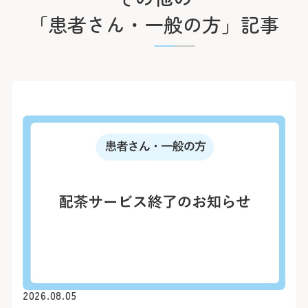
「患者さん・一般の方」記事
初診の方
診療時間
バスをご利用
初診で受診される際は他の
受付時間 8:15 ～ 11:00
「山下町」（元町・中華
介状（診療情報提供書）が
診療時間 9:00 ～ 16:00
約7分（急行利用約5分）
休診日
医師の指名および性別等
「桜木町駅前」乗車
2026.08.05
おりません。