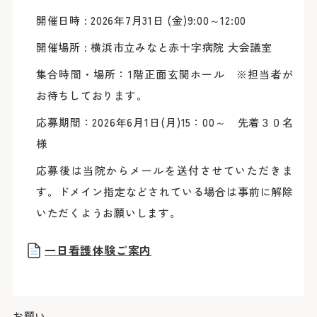
臨床研究に関する情報公開
めまい・平衡神経科
後払い会計サービスについて
ご希望の方
放射線診断科
開催日時 : 2026年7月31日 (金)9:00～12:00
放射線治療科
フロア案内
麻酔科
開催場所 : 横浜市立みなと赤十字病院 大会議室
リハビリテーション科
よくあるご質問
歯科口腔外科
アレルギー科
集合時間・場所：1階正面玄関ホール ※担当者が
緩和ケア内科
病理診断科
お待ちしております。
総合診療科
センター
応募期間：2026年6月1日(月)15：00～ 先着３０名
アレルギーセンター
様
化学療法センター
がんセンター
応募後は当院からメールを送付させていただきま
がん相談支援センター
救命救急センター
す。ドメイン指定などされている場合は事前に解除
健診センター
呼吸器病センター
いただくようお願いします。
消化器病センター
心臓病センター
入退院支援センター
一日看護体験ご案内
認知症疾患医療センター
ブレストセンター
医師教育研修センター
臨床試験支援センター
部門
お願い