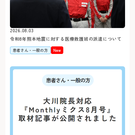
2026.08.03
令和8年熊本地震に対する医療救護班の派遣について
初診の方
診療時間
バスをご利用
患者さん・一般の方
New
初診で受診される際は他の
受付時間 8:15 ～ 11:00
「山下町」（元町・中華
介状（診療情報提供書）が
診療時間 9:00 ～ 16:00
約7分（急行利用約5分）
休診日
医師の指名および性別等
「桜木町駅前」乗車
おりません。
約20分（急行利用約15
土・日・祝日
1日に受診できる科は、
「横浜駅前」乗車
年末：12/29〜12/31 年始
合わせて原則最大2科ま
約30分（急行利用約20
紹介状をお持ちの方は、下
外来担当医・休診表
「みなと赤十字病院入口」