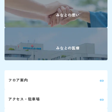
045-62
＜利用時間＞
9:00～16:00
みなとの思い
平日 7:00～20:00
土日祝 7:30～20:00
下記の診療科の予約変更は
16:00に各診療科まで直
＜駐車料金＞
30分まで 無
みなとの医療
0
精神科
30分を超えて3時間まで 3
3時間以降1時間毎に 1
耳鼻咽喉科・
0
頭頸部外科
※最大料金はありません。駐車
ます。
0
フロア案内
産科(※)
0
小児科
詳しくはこちら
アクセス・駐車場
0
眼科