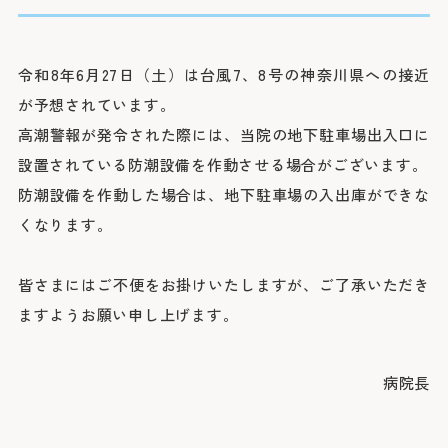
院長よりご挨拶
外来のご案内
医療関係者の方へ
診療科
施設概要と沿革
初診の方
脳神経内科
脳神経外科
病院の理念・活動方針・患者さんの権利と責務
再診の方
令和8年6月27日（土）は台風7、8号の神奈川県への接近
採用情報
医療連携TOP
循環器内科
専門外来
心臓血管外科
フロア案内
が予想されています。
呼吸器内科
セカンドオピニオン外来
呼吸器外科
みなとの災害対応
高潮警報が発令された際には、当院の地下駐車場出入口に
患者さんのご紹介方法
消化器内科
採用情報TOP
外来担当医表・休診表
外科
設置されている防潮設備を作動させる場合がございます。
広報誌（みんなのみなと）
救急患者さんのご紹介方法
入院・面会のご案内
救急部
防潮設備を作動した場合は、地下駐車場の入出庫ができな
検査の予約（高度医療機器共同利用）
集中治療部
寄付のご案内
みなとの採用理念
入院について
糖尿病内分泌内科
外来受診の方
みなと赤十字病院登録医について
くなります。
感染症科
ボランティア募集
スタッフ紹介
退院・お支払いについて
血液内科
地域医療機関向け広報誌「みなとからの風」
横浜みなと赤十字病院奉仕団
数字で見るみなと
腎臓内科
緩和ケア病棟への入院について
膠原病リウマチ内科
みなとセミナー（地域医療関係者向け研修）
皆さまにはご不便をお掛けいたしますが、ご了承いただき
福利厚生
よくあるご質問
精神科
お見舞い・面会について
入院・面会の方
小児科
医療連携センターについて
ますようお願い申し上げます。
募集要項
取材のご案内
乳腺外科
病室について
整形外科
その他のご案内
応募する
入札情報
形成外科
皮膚科
診断書等について
医療関係者の方
病院長
臨床指標
泌尿器科
産婦人科
診療録（カルテ）の開示について
情報公開
眼科
人間ドック・健診について
耳鼻咽喉科・頭頸部外科
人間ドック・健診を