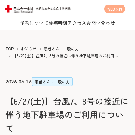
WEB予約
予約について
診療時間
アクセス
お問い合わせ
Language
TOP
お知らせ
患者さん・一般の方
【6/27(土)】台風7、8号の接近に伴う地下駐車場のご利用につ
いて
当院について
2026.06.26
患者さん・一般の方
【6/27(土)】台風7、8号の接近に
受診案内
当院についてTOP
伴う地下駐車場のご利用につい
みなとの思い
診療科・センター・部門
受診案内TOP
て
みなとの医療