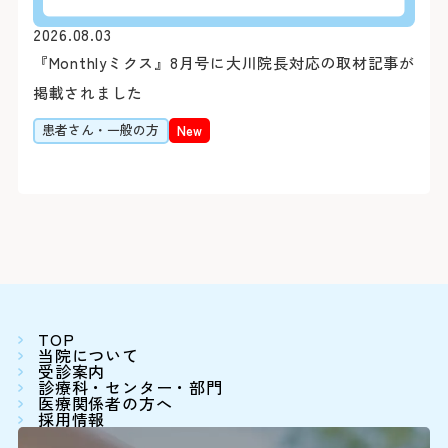
さん予約ダイヤルよりご予
2026.08.03
す。
『Monthlyミクス』8月号に大川院長対応の取材記事が
詳しくはこちら
※診察券（お持ちの方のみ
掲載されました
うえ、お電話ください。
閉じる
患者さん・一般の方
New
Webでの
ご予約
シャトルバス
初診予約はこちら（2
【お知らせ】
令和8年3月19日（木）を
スの運行を中断いたしまし
お車をご利用
変更はこちら（24時
閉じる
閉じる
TOP
当院について
※外部ページに遷移します
病院地下駐車場（第1駐車
受診案内
診療科・センター・部門
医療関係者の方へ
病院前駐車場（第2駐車場
患者さん予約
採用情報
※24時間駐車可能