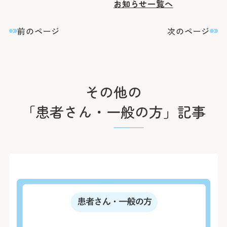
臨床研究に関する情報公開
めまい・平衡神経科
お知らせ一覧へ
後払い会計サービスについて
ご希望の方
放射線診断科
放射線治療科
フロア案内
麻酔科
前のページ
次のページ
リハビリテーション科
よくあるご質問
歯科口腔外科
アレルギー科
緩和ケア内科
病理診断科
総合診療科
センター
その他の
アレルギーセンター
「患者さん・一般の方」記事
化学療法センター
がんセンター
がん相談支援センター
救命救急センター
健診センター
呼吸器病センター
消化器病センター
心臓病センター
入退院支援センター
認知症疾患医療センター
ブレストセンター
医師教育研修センター
臨床試験支援センター
部門