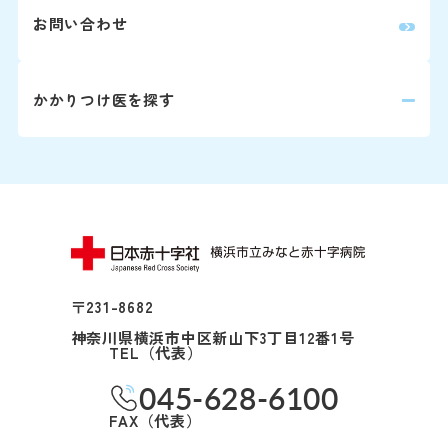
0
放射線治療科
お問い合わせ
0
歯科口腔外科
かかりつけ医を探す
婦人科は患者さん予約ダイヤ
詳しくはこちら
再診の方
2回目以降の診察の方は予
師と相談の上、次回の受診
〒231-8682
神奈川県横浜市中区新山下3丁目12番1号
※診察券をお手元にご用意
TEL（代表）
い。
045-628-6100
FAX（代表）
Webでの
ご予約