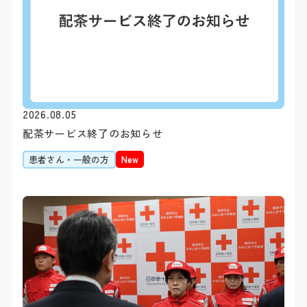
医療安全推進室
栄養課
看護部
感染管理室
検査部
放射線科部
薬剤部
輸血部
療養・福祉相談室
リハビリテーション課
2026.08.05
臨床工学部
配茶サービス終了のお知らせ
患者さん・一般の方
New