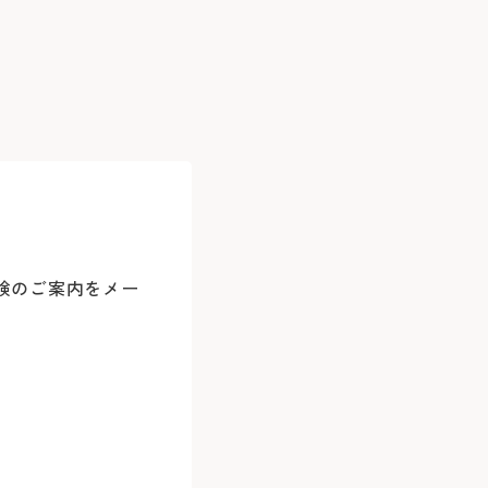
再診
利用の場合
休診
お車
験のご案内をメー
他の医療機関が発行した紹介状（診療情報
2回目以降の
0
中華街駅）乗車
土・日・祝
病院地下駐
次回の受診
0
分）
年末：12/29
病院前駐車
※24時間駐
別等のご希望は原則承っておりません。
※診察券を
5分）