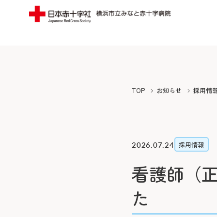
当院についてTOP
受診案内TOP
外来のご案内
入院
みなとの思い
フロア案内
TOP
お知らせ
採用情
みなとの医療
みなとの災害
初診の方
入院に
院長よりご挨拶
広報誌（みん
再診の方
退院・
2026.07.24
採用情報
施設概要と沿革
寄付のご案内
専門外来
緩和ケ
看護師（
病院の理念・活動方針・患者さん
ボランティア
セカンドオピニオン外来
お見舞
た
の権利と責務
横浜みなと赤
外来担当医表・休診表
病室に