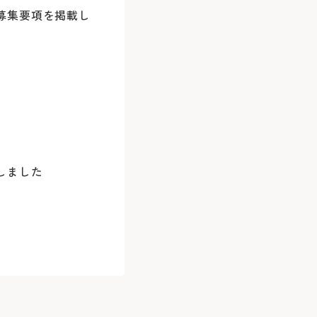
は、初診は1科まで、再診と合わせて原則最
＜利用時間
外来担当医・休診表
募集要項を掲載し
Webでの
。
平日 7:00
20分）
ご予約
土日祝 7:30
、下記のWEB予約又は患者さん予約ダイヤ
いたします。
口」下車
＜駐車料金
※外部ペー
30分
のみ）をお手元にご用意のうえ、お電話く
患者さん予
30分を超え
045-
3時間以降1
しました
9:00～16:
※最大料金はあ
バスをご利用の場合
初診予約はこちら（24時間）
詳しくはこ
下記の診療科
で直接お電
変更はこちら（24時間）
）をもちまして、シャトルバスの運行を中
精神科
ます