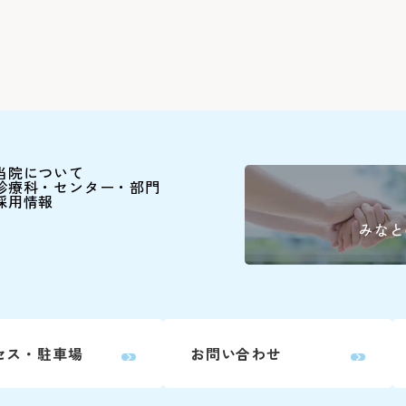
患者さん予約ダイヤル
045-628-
9:00～16:00(土日祝除
下記の診療科の予約変更は
当院について
診療科・センター・部門
直接お電話ください。
採用情報
みなと
精神科
耳鼻咽喉科・
頭頸部外
産科(※)
セス・駐車場
お問い合わせ
小児科