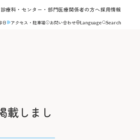
内
診療科・センター・部門
医療関係者の方へ
採用情報
Language
Search
診日
アクセス
・駐車場
お問い合わせ
について
て
掲載しまし
いて