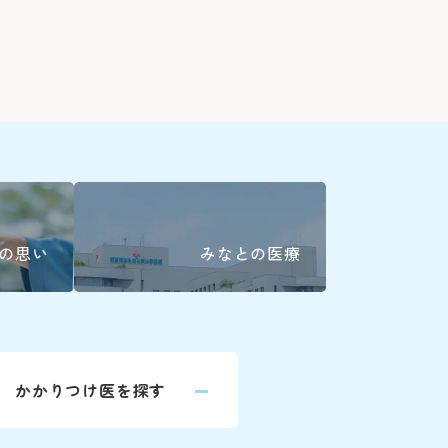
耳鼻咽喉科
産科(※)
6786
小児科
く)
眼科
、平日の14:00～16:00に各診療科まで
放射線治療
の思い
みなとの医療
歯科口腔外
045-628-6372
婦人科は患者
045-628-6277
科
045-628-6283
詳しくはこ
かかりつけ医を探す
045-628-6282