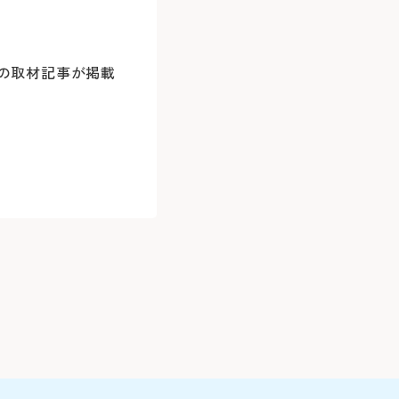
詳しくはこ
下記の診療科
で直接お電
変更はこちら（24時間）
）をもちまして、シャトルバスの運行を中
応の取材記事が掲載
精神科
ます
耳鼻咽喉科
産科(※)
6786
小児科
く)
眼科
、平日の14:00～16:00に各診療科まで
放射線治療
歯科口腔外
045-628-6372