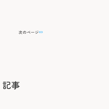
次のページ
」記事
再診
利用の場合
休診
お車