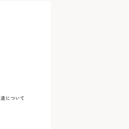
他の医療機関が発行した紹介状（診療情報
2回目以降の
0
中華街駅）乗車
土・日・祝
病院地下駐
次回の受診
0
分）
年末：12/29
病院前駐車
※24時間駐
別等のご希望は原則承っておりません。
※診察券を
5分）
は、初診は1科まで、再診と合わせて原則最
＜利用時間
外来担当医・休診表
Webでの
。
平日 7:00
20分）
ご予約
土日祝 7:30
、下記のWEB予約又は患者さん予約ダイヤ
いたします。
口」下車
＜駐車料金
※外部ペー
30分
のみ）をお手元にご用意のうえ、お電話く
患者さん予
30分を超え
派遣について
045-
3時間以降1
9:00～16:
※最大料金はあ
バスをご利用の場合
初診予約はこちら（24時間）