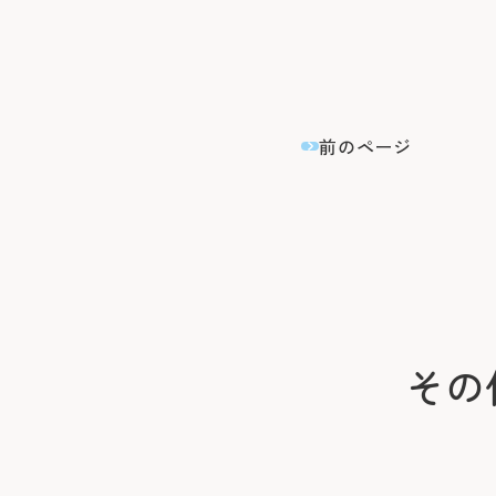
前のページ
その