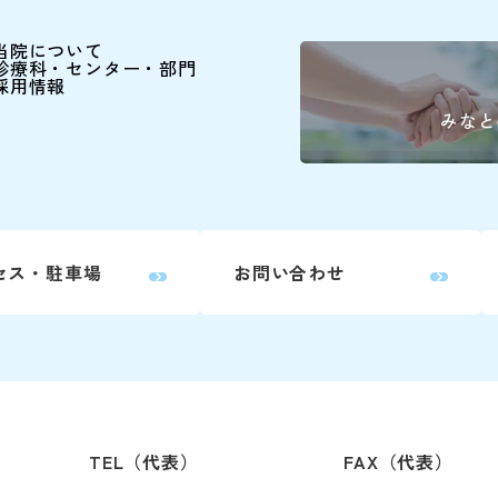
耳鼻咽喉科・
頭頸部外
当院について
診療科・センター・部門
採用情報
産科(※)
みなと
小児科
眼科
放射線治療科
セス・駐車場
お問い合わせ
歯科口腔外科
婦人科は患者さん予約ダイ
詳しくはこちら
TEL（代表）
FAX（代表）