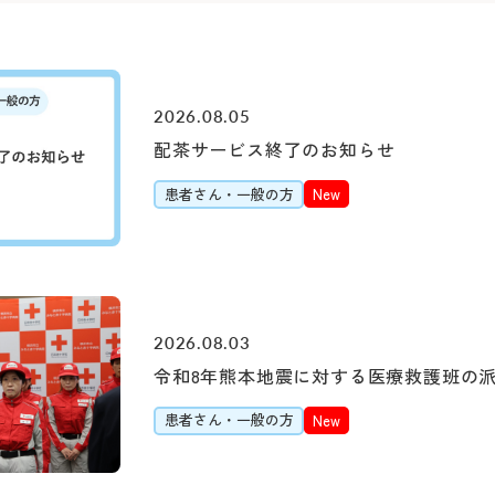
初診で受診される際は
受付時間 8:15 ～ 11:0
「山下町」（元町・
提供書）が必要です。
診療時間 9:00 ～ 16:0
約7分（急行利用約5
2026.08.05
「桜木町駅前」乗車
医師の指名および性
配茶サービス終了のお知らせ
約20分（急行利用約1
1日に受診できる科
患者さん・一般の方
New
「横浜駅前」乗車
大2科までとなります
約30分（急行利用約
紹介状をお持ちの方は
ルよりご予約をお願い
「みなと赤十字病院入
※診察券（お持ちの方
2026.08.03
詳しくはこちら
ださい。
令和8年熊本地震に対する医療救護班の
患者さん・一般の方
New
シャトル