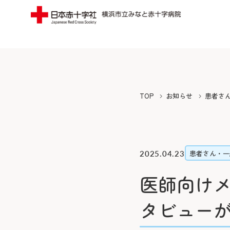
当院についてTOP
受診案内TOP
外来のご案内
入院
みなとの思い
フロア案内
TOP
お知らせ
患者さ
みなとの医療
みなとの災害
初診の方
入院に
院長よりご挨拶
広報誌（みん
再診の方
退院・
2025.04.23
患者さん・一
施設概要と沿革
寄付のご案内
専門外来
緩和ケ
医師向けメ
病院の理念・活動方針・患者さん
ボランティア
セカンドオピニオン外来
お見舞
タビュー
の権利と責務
横浜みなと赤
外来担当医表・休診表
病室に