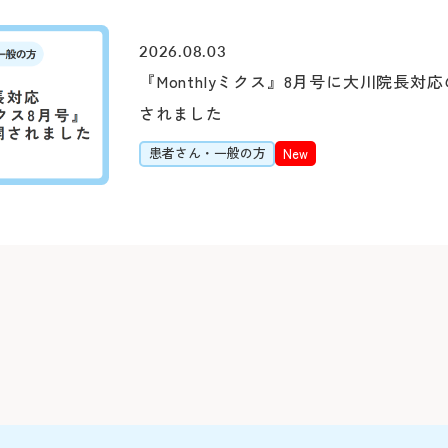
Webでの
ご予約
【お知らせ】
2026.08.03
令和8年3月19日（木
『Monthlyミクス』8月号に大川院長対
断いたしました。
されました
※外部ページに遷移し
患者さん・一般の方
New
患者さん予約ダイヤル
045-628-
9:00～16:00(土日祝除
下記の診療科の予約変更は
直接お電話ください。
精神科