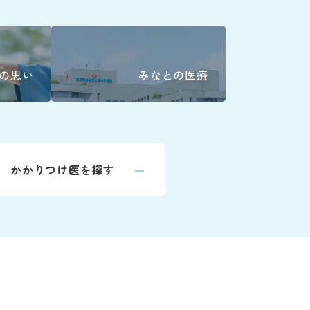
婦人科は患者
045-628-6277
科
045-628-6283
詳しくはこ
の思い
みなとの医療
045-628-6282
045-628-6278
045-628-6878
かかりつけ医を探す
045-628-6287
ヤルで対応します