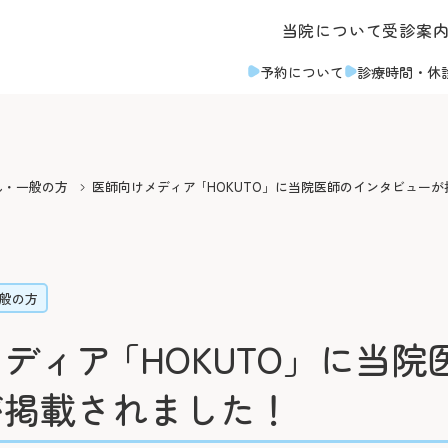
当院について
受診案
予約について
診療時間
・休
・面会のご案内
その他のご案内
よくあるご質問
ん・一般の方
医師向けメディア ｢HOKUTO」に当院医師のインタビュー
対応
取材のご案内
ついて
診断書等について
なのみなと）
入札情報
お支払いについて
診療録（カルテ）の開示
般の方
臨床指標
ア病棟への入院について
人間ドック・健診につい
ディア ｢HOKUTO」に当
募集
情報公開
い・面会について
後払い会計サービスにつ
が掲載されました！
十字病院奉仕団
臨床研究に関する情報公開
ついて
フロア案内