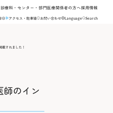
内
診療科・センター・部門
医療関係者の方へ
採用情報
Language
Search
診日
アクセス
・駐車場
お問い合わせ
が掲載されました！
について
て
院医師のイン
いて