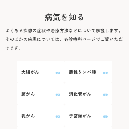
病院地下駐車場（第1駐車
病院前駐車場（第2駐車場
患者さん予約
病気を知る
※24時間駐車可能
045-62
よくある疾患の症状や治療方法などについて解説します。
＜利用時間＞
9:00～16:00
そのほかの疾患については、各診療科ページでご覧いただ
平日 7:00～20:00
けます。
土日祝 7:30～20:00
下記の診療科の予約変更は
16:00に各診療科まで直
＜駐車料金＞
大腸がん
悪性リンパ腫
30分まで 無
0
精神科
30分を超えて3時間まで 3
3時間以降1時間毎に 1
肺がん
消化管がん
耳鼻咽喉科・
0
頭頸部外科
※最大料金はありません。駐車
ます。
0
産科(※)
乳がん
子宮頸がん
0
小児科