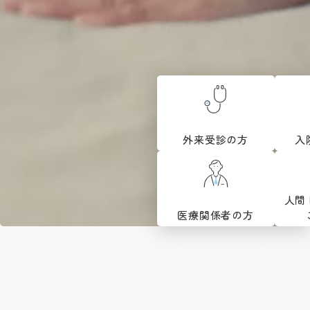
院長よりご挨拶
外来のご案内
医療関係者の方へ
診療科
施設概要と沿革
初診の方
脳神経内科
脳神経外科
病院の理念・活動方針・患者さんの権利と責務
再診の方
採用情報
医療連携TOP
循環器内科
専門外来
心臓血管外科
フロア案内
呼吸器内科
セカンドオピニオン外来
呼吸器外科
みなとの災害対応
患者さんのご紹介方法
消化器内科
採用情報TOP
外来担当医表・休診表
外科
広報誌（みんなのみなと）
救急患者さんのご紹介方法
入院・面会のご案内
救急部
検査の予約（高度医療機器共同利用）
集中治療部
寄付のご案内
外来受診の方
入
みなとの採用理念
入院について
糖尿病内分泌内科
外来受診の方
みなと赤十字病院登録医について
感染症科
ボランティア募集
スタッフ紹介
退院・お支払いについて
血液内科
地域医療機関向け広報誌「みなとからの風」
横浜みなと赤十字病院奉仕団
数字で見るみなと
腎臓内科
緩和ケア病棟への入院について
膠原病リウマチ内科
みなとセミナー（地域医療関係者向け研修）
人間
福利厚生
よくあるご質問
精神科
お見舞い・面会について
入院・面会の方
小児科
医療関係者の方
医療連携センターについて
募集要項
取材のご案内
乳腺外科
病室について
整形外科
その他のご案内
応募する
入札情報
形成外科
皮膚科
診断書等について
医療関係者の方
臨床指標
泌尿器科
産婦人科
診療録（カルテ）の開示について
情報公開
眼科
人間ドック・健診について
耳鼻咽喉科・頭頸部外科
人間ドック・健診を