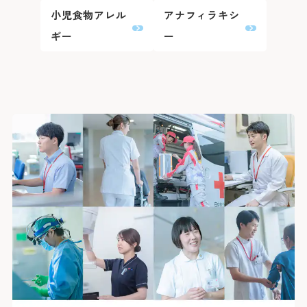
い。
小児食物アレル
アナフィラキシ
ギー
ー
Webでの
ご予約
変更はこちら（24時
※外部ページに遷移します
患者さん予約
045-62
9:00～16:00
下記の診療科の予約変更は
16:00に各診療科まで直