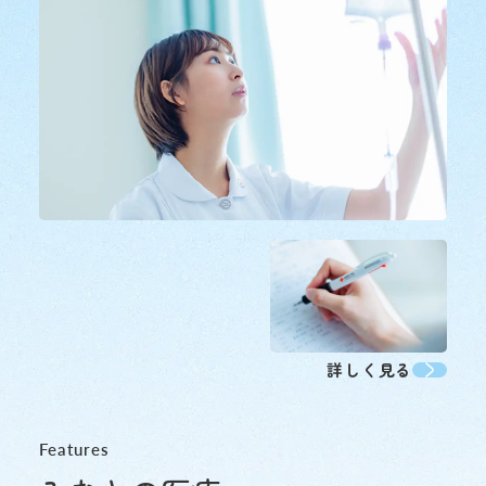
初診の方
診療時間
バスをご利用
初診で受診される際は他の
受付時間 8:15 ～ 11:00
「山下町」（元町・中華
介状（診療情報提供書）が
診療時間 9:00 ～ 16:00
約7分（急行利用約5分）
詳しく見る
休診日
医師の指名および性別等
「桜木町駅前」乗車
おりません。
約20分（急行利用約15
Features
土・日・祝日
1日に受診できる科は、
「横浜駅前」乗車