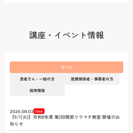
講座・イベント情報
すべて
患者さん・一般の方
医療関係者・事業者の方
採用情報
2026.08.03
2026.08.03
2026.03.31
New
New
【9/1(火)】令和8年度 第2回関節リウマチ教室 開催のお
【9/1(火)】令和8年度 第2回関節リウマチ教室 開催のお
令和8年度第一回医療安全研修会 事前申込を受け付け
知らせ
知らせ
ます