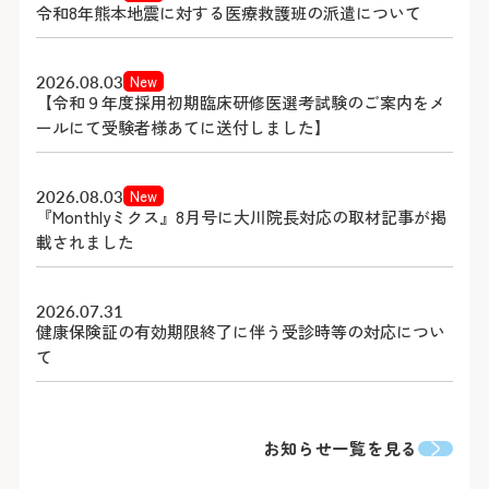
令和8年熊本地震に対する医療救護班の派遣について
令和8年熊本地震に対する医療救護班の派遣について
2026.07.30
2026.07.27
民間医局レジナビフェア2026東京に出展しました
健診センター看護師（正職員／既卒）の募集要項を掲載
しました
2026.08.03
2026.08.03
New
New
【令和９年度採用初期臨床研修医選考試験のご案内をメ
『Monthlyミクス』8月号に大川院長対応の取材記事が掲
2026.07.13
ールにて受験者様あてに送付しました】
載されました
【7/16(木)22:30～】脳神経内科 大久保部長がラジオ
2026.07.24
NIKKEI「ドクターサロン」に出演します！
看護師（正職員／既卒）の募集要項を掲載しました
2026.08.03
2026.07.31
New
『Monthlyミクス』8月号に大川院長対応の取材記事が掲
健康保険証の有効期限終了に伴う受診時等の対応につい
2026.06.23
2026.06.26
載されました
て
医療機関向け広報誌「みなとからの風№58」を発行しま
専攻医（後期研修医）の募集要項を掲載しました
した
2026.07.31
2026.07.30
2026.06.17
健康保険証の有効期限終了に伴う受診時等の対応につい
令和8年8月から高額療養費制度が見直されます
レジナビフェア2026東京に参加します！
2026.06.11
て
【化学療法に伴う脱毛を軽減】頭皮冷却装置を導入しま
した
お知らせ一覧を見る