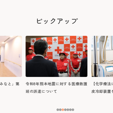
臨床研究に関する情報公開
めまい・平衡神経科
後払い会計サービスについて
ご希望の方
放射線診断科
放射線治療科
フロア案内
麻酔科
リハビリテーション科
ピックアップ
よくあるご質問
歯科口腔外科
アレルギー科
緩和ケア内科
病理診断科
総合診療科
センター
アレルギーセンター
化学療法センター
がんセンター
がん相談支援センター
救命救急センター
健診センター
呼吸器病センター
消化器病センター
心臓病センター
【化学療法
みなと」第
令和8年熊本地震に対する医療救護
入退院支援センター
認知症疾患医療センター
皮冷却装置
！
班の派遣について
ブレストセンター
医師教育研修センター
臨床試験支援センター
部門