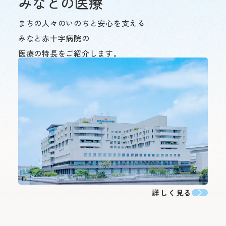
みなとの医療
年末：12/29〜12/31 年始
合わせて原則最大2科ま
約30分（急行利用約20
まちの人々のいのちと安心を支える
紹介状をお持ちの方は、下
外来担当医・休診表
「みなと赤十字病院入口」
みなと赤十字病院の
さん予約ダイヤルよりご予
医療の特長をご紹介します。
す。
詳しくはこちら
※診察券（お持ちの方のみ
うえ、お電話ください。
閉じる
Webでの
ご予約
シャトルバス
初診予約はこちら（2
【お知らせ】
令和8年3月19日（木）を
スの運行を中断いたしまし
お車をご利用
変更はこちら（24時
詳しく見る
閉じる
閉じる
※外部ページに遷移します