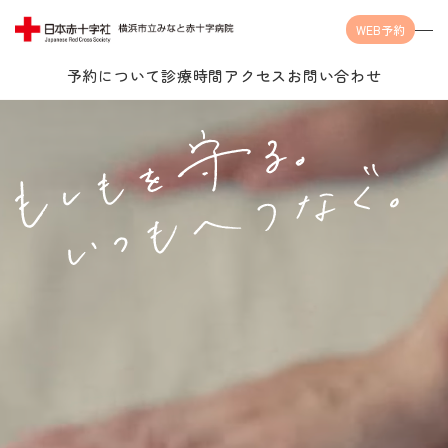
WEB予約
予約について
診療時間
アクセス
お問い合わせ
Language
当院について
受診案内
当院についてTOP
みなとの思い
診療科・センター・部門
受診案内TOP
みなとの医療