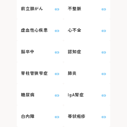
詳しくはこちら
前立腺がん
不整脈
0
眼科
0
放射線治療科
虚血性心疾患
心不全
0
歯科口腔外科
脳卒中
認知症
婦人科は患者さん予約ダイヤ
脊柱管狭窄症
肺炎
詳しくはこちら
再診の方
糖尿病
IgA腎症
2回目以降の診察の方は予
師と相談の上、次回の受診
白内障
帯状疱疹
※診察券をお手元にご用意