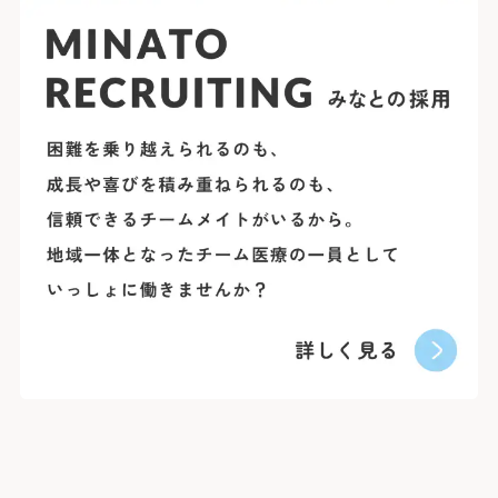
0
精神科
耳鼻咽喉科・
0
頭頸部外科
0
産科(※)
0
小児科
0
眼科
0
放射線治療科
0
歯科口腔外科
婦人科は患者さん予約ダイヤ