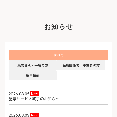
医療安全推進室
栄養課
看護部
感染管理室
検査部
放射線科部
お知らせ
薬剤部
輸血部
療養・福祉相談室
リハビリテーション課
臨床工学部
すべて
患者さん・一般の方
医療関係者・事業者の方
採用情報
2026.08.05
2026.08.05
2026.07.30
2026.08.03
New
New
New
配茶サービス終了のお知らせ
配茶サービス終了のお知らせ
横浜キワニスクラブ様よりキワニスドールをご寄贈いた
【令和９年度採用初期臨床研修医選考試験のご案内をメ
だきました！
ールにて受験者様あてに送付しました】
2026.08.03
2026.08.03
New
New