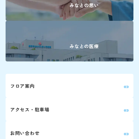
みなとの思い
0
歯科口腔外科
婦人科は患者さん予約ダイヤ
みなとの医療
詳しくはこちら
再診の方
2回目以降の診察の方は予
フロア案内
師と相談の上、次回の受診
※診察券をお手元にご用意
アクセス・駐車場
い。
Webでの
ご予約
お問い合わせ