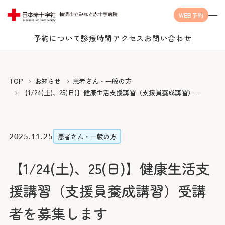
WEB予約
予約について
診療時間
アクセス
お問い合わせ
Language
TOP
お知らせ
患者さん・一般の方
【1/24(土)、25(日)】健康生活支援講習（支援員養成講習）受
講者を募集します
当院について
2025.11.25
患者さん・一般の方
【1/24(土)、25(日)】健康生活支
受診案内
当院についてTOP
援講習（支援員養成講習）受講
みなとの思い
診療科・センター・部門
受診案内TOP
者を募集します
みなとの医療