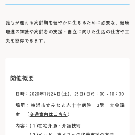
院長よりご挨拶
外来のご案内
医療関係者の方へ
診療科
施設概要と沿革
初診の方
脳神経内科
脳神経外科
病院の理念・活動方針・患者さんの権利と責務
再診の方
誰もが迎える高齢期を健やかに生きるために必要な、健康
採用情報
医療連携TOP
循環器内科
専門外来
心臓血管外科
フロア案内
増進の知識や高齢者の支援・自立に向けた生活の仕方や工
呼吸器内科
セカンドオピニオン外来
呼吸器外科
みなとの災害対応
夫を習得できます。
患者さんのご紹介方法
消化器内科
採用情報TOP
外来担当医表・休診表
外科
広報誌（みんなのみなと）
救急患者さんのご紹介方法
入院・面会のご案内
救急部
検査の予約（高度医療機器共同利用）
集中治療部
寄付のご案内
みなとの採用理念
入院について
糖尿病内分泌内科
外来受診の方
みなと赤十字病院登録医について
感染症科
ボランティア募集
スタッフ紹介
退院・お支払いについて
血液内科
地域医療機関向け広報誌「みなとからの風」
開催概要
横浜みなと赤十字病院奉仕団
数字で見るみなと
腎臓内科
緩和ケア病棟への入院について
膠原病リウマチ内科
みなとセミナー（地域医療関係者向け研修）
福利厚生
よくあるご質問
精神科
お見舞い・面会について
入院・面会の方
小児科
日時：2026年1月24日(土)、25日(日)9：00～16：30
医療連携センターについて
募集要項
取材のご案内
乳腺外科
病室について
整形外科
その他のご案内
応募する
場所：横浜市立みなと赤十字病院 3階 大会議
入札情報
形成外科
皮膚科
診断書等について
医療関係者の方
室 （
交通案内はこちら
）
臨床指標
泌尿器科
産婦人科
診療録（カルテ）の開示について
内容：(１)在宅介助・介護技術
情報公開
眼科
人間ドック・健診について
耳鼻咽喉科・頭頸部外科
人間ドック・健診を
(２)ベッド、車イスへの移乗支援の方法