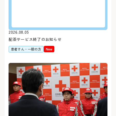
2026.08.05
初診の方
診療時間
バスをご利用
配茶サービス終了のお知らせ
患者さん・一般の方
New
初診で受診される際は他の
受付時間 8:15 ～ 11:00
「山下町」（元町・中華
介状（診療情報提供書）が
診療時間 9:00 ～ 16:00
約7分（急行利用約5分）
休診日
医師の指名および性別等
「桜木町駅前」乗車
おりません。
約20分（急行利用約15
土・日・祝日
1日に受診できる科は、
「横浜駅前」乗車
年末：12/29〜12/31 年始
合わせて原則最大2科ま
約30分（急行利用約20
紹介状をお持ちの方は、下
外来担当医・休診表
「みなと赤十字病院入口」
さん予約ダイヤルよりご予