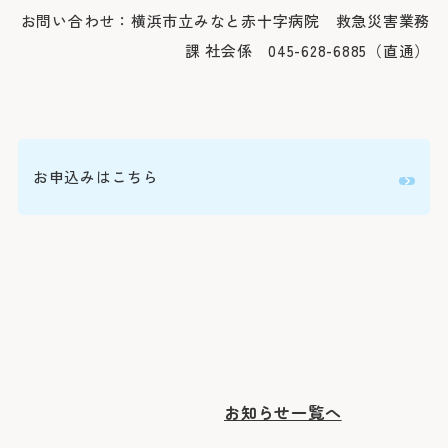
医療安全推進室
お問い合わせ：横浜市立みなと赤十字病院 救急災害業務
栄養課
看護部
課 社会係 045-628-6885（直通）
感染管理室
検査部
放射線科部
薬剤部
輸血部
療養・福祉相談室
リハビリテーション課
臨床工学部
お申込みはこちら
お知らせ一覧へ