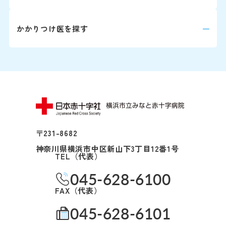
変更はこちら（24時
かかりつけ医を探す
※外部ページに遷移します
患者さん予約
045-62
9:00～16:00
〒231-8682
下記の診療科の予約変更は
神奈川県横浜市中区新山下3丁目12番1号
TEL（代表）
16:00に各診療科まで直
045-628-6100
0
精神科
FAX（代表）
045-628-6101
耳鼻咽喉科・
0
頭頸部外科