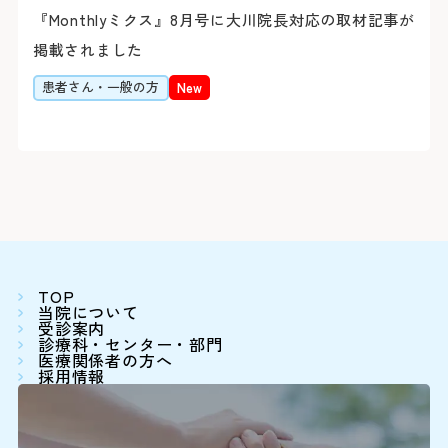
＜利用時間＞
『Monthlyミクス』8月号に大川院長対応の取材記事が
9:00～16:00
平日 7:00～20:00
掲載されました
土日祝 7:30～20:00
患者さん・一般の方
New
下記の診療科の予約変更は
16:00に各診療科まで直
＜駐車料金＞
30分まで 無
0
精神科
30分を超えて3時間まで 3
3時間以降1時間毎に 1
耳鼻咽喉科・
0
頭頸部外科
※最大料金はありません。駐車
ます。
TOP
0
産科(※)
当院について
受診案内
0
診療科・センター・部門
小児科
詳しくはこちら
医療関係者の方へ
採用情報
0
眼科
0
放射線治療科