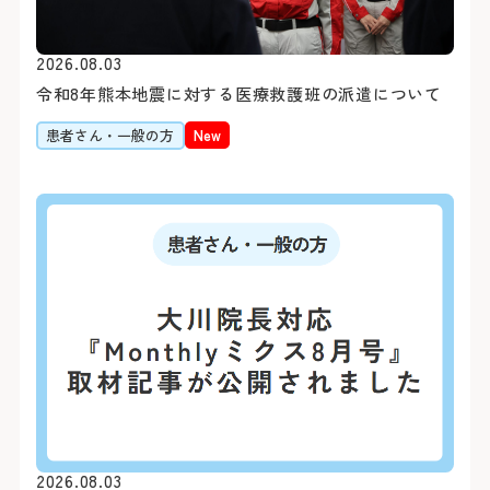
す。
詳しくはこちら
※診察券（お持ちの方のみ
2026.08.03
令和8年熊本地震に対する医療救護班の派遣について
うえ、お電話ください。
閉じる
患者さん・一般の方
New
Webでの
ご予約
シャトルバス
初診予約はこちら（2
【お知らせ】
令和8年3月19日（木）を
スの運行を中断いたしまし
お車をご利用
変更はこちら（24時
閉じる
閉じる
※外部ページに遷移します
病院地下駐車場（第1駐車
病院前駐車場（第2駐車場
患者さん予約
※24時間駐車可能
045-62
2026.08.03