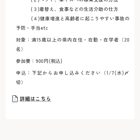
臨床研究に関する情報公開
めまい・平衡神経科
後払い会計サービスについて
ご希望の方
放射線診断科
(３)着替え、食事などの生活介助の仕方
放射線治療科
フロア案内
麻酔科
(４)健康増進と高齢者に起こりやすい事故の
リハビリテーション科
よくあるご質問
歯科口腔外科
予防・手当etc
アレルギー科
緩和ケア内科
対象：満15歳以上の県内在住・在勤・在学者（20
病理診断科
総合診療科
名）
センター
参加費：900円(税込)
アレルギーセンター
化学療法センター
がんセンター
申込：下記からお申し込みください（1/7(水)〆
がん相談支援センター
切）
救命救急センター
健診センター
呼吸器病センター
消化器病センター
詳細はこちら
心臓病センター
入退院支援センター
認知症疾患医療センター
ブレストセンター
医師教育研修センター
臨床試験支援センター
部門