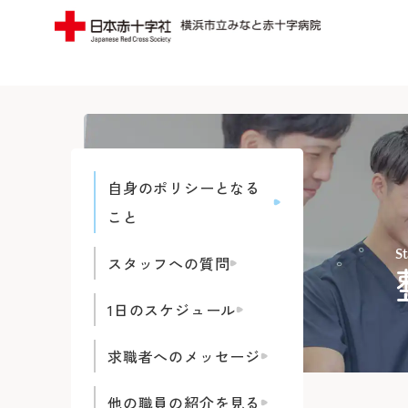
当院についてTOP
受診案内TOP
外来のご案内
入院
みなとの思い
フロア案内
自身のポリシーとなる
みなとの医療
みなとの災害
初診の方
入院に
こと
院長よりご挨拶
広報誌（みん
S
再診の方
退院・
スタッフへの質問
施設概要と沿革
寄付のご案内
専門外来
緩和ケ
1日のスケジュール
病院の理念・活動方針・患者さん
ボランティア
セカンドオピニオン外来
お見舞
求職者へのメッセージ
の権利と責務
横浜みなと赤
外来担当医表・休診表
病室に
他の職員の紹介を見る