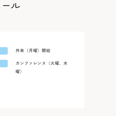
ュール
再診
利用の場合
休診
お車
他の医療機関が発行した紹介状（診療情報
2回目以降の
0
中華街駅）乗車
土・日・祝
病院地下駐
次回の受診
外来（月曜）開始
0
分）
年末：12/29
0
病院前駐車
※24時間駐
別等のご希望は原則承っておりません。
※診察券を
カンファレンス（火曜、水
0
5分）
曜）
は、初診は1科まで、再診と合わせて原則最
＜利用時間
外来担当医・休診表
Webでの
。
平日 7:00
20分）
ご予約
土日祝 7:30
、下記のWEB予約又は患者さん予約ダイヤ
いたします。
口」下車
＜駐車料金
※外部ペー
30分
のみ）をお手元にご用意のうえ、お電話く
患者さん予