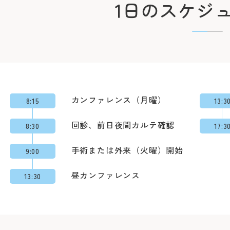
1日のスケジ
初診の方
診療時間
バスをご
初診で受診される際は
受付時間 8:15 ～ 11:0
「山下町」（元町・
提供書）が必要です。
カンファレンス（月曜）
診療時間 9:00 ～ 16:0
約7分（急行利用約5
8:15
13:3
「桜木町駅前」乗車
医師の指名および性
回診、前日夜間カルテ確認
8:30
17:3
約20分（急行利用約1
1日に受診できる科
手術または外来（火曜）開始
9:00
「横浜駅前」乗車
大2科までとなります
約30分（急行利用約
昼カンファレンス
13:30
紹介状をお持ちの方は
ルよりご予約をお願い
「みなと赤十字病院入
※診察券（お持ちの方