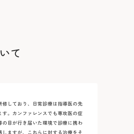
30分を超え
045-
3時間以降1
9:00～16:
※最大料金はあ
バスをご利用の場合
初診予約はこちら（24時間）
詳しくはこ
下記の診療科
いて
で直接お電
変更はこちら（24時間）
）をもちまして、シャトルバスの運行を中
精神科
ます
耳鼻咽喉科
産科(※)
6786
研修しており、日常診療は指導医の先
ます。カンファレンスでも専攻医の症
小児科
く)
導の目が行き届いた環境で診療に携わ
眼科
遇しますが、これらに対する治療をそ