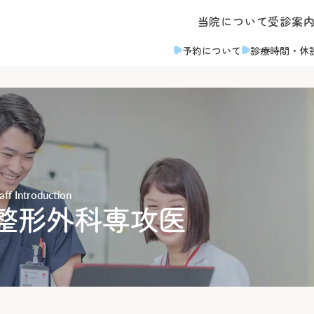
当院について
受診案
予約について
診療時間
・休
・面会のご案内
その他のご案内
よくあるご質問
対応
取材のご案内
ついて
診断書等について
なのみなと）
入札情報
taff Introduction
お支払いについて
診療録（カルテ）の開示
整形外科専攻医
臨床指標
ア病棟への入院について
人間ドック・健診につい
募集
情報公開
い・面会について
後払い会計サービスにつ
十字病院奉仕団
臨床研究に関する情報公開
ついて
フロア案内