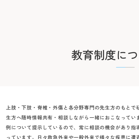
詳しくはこちら
ださい。
シャトル
Webでの
教育制度につ
ご予約
【お知らせ】
令和8年3月19日（木
断いたしました。
※外部ページに遷移し
患者さん予約ダイヤル
045-628-
上肢・下肢・脊椎・外傷と各分野専門の先生方のもとで
生方へ随時情報共有・相談しながら一緒におこなってい
9:00～16:00(土日祝除
例について提示しているので、常に相談の機会があり指
っています。日々救急外来や一般外来で様々な疾患に遭