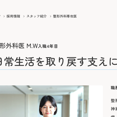
よくあるご質問
P
採用情報
スタッフ紹介
整形外科専攻医
形外科医 M.W
入職4年目
日常生活を取り戻す支え
職
整
神