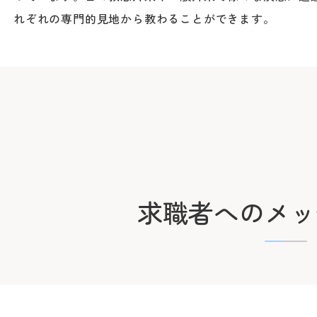
下記の診療科の予約変更は
れぞれの専門的見地から教わることができます。
直接お電話ください。
精神科
耳鼻咽喉科・
頭頸部外
産科(※)
小児科
求職者へのメッ
眼科
放射線治療科
歯科口腔外科