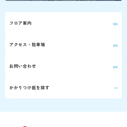
詳しくはこちら
フロア案内
再診の方
2回目以降の診察の方は予
アクセス・駐車場
師と相談の上、次回の受診
※診察券をお手元にご用意
お問い合わせ
い。
かかりつけ医を探す
Webでの
ご予約
変更はこちら（24時
※外部ページに遷移します