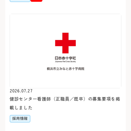
初診の方
診療時間
バスをご利用
初診で受診される際は他の
受付時間 8:15 ～ 11:00
「山下町」（元町・中華
介状（診療情報提供書）が
診療時間 9:00 ～ 16:00
約7分（急行利用約5分）
休診日
医師の指名および性別等
「桜木町駅前」乗車
おりません。
約20分（急行利用約15
土・日・祝日
1日に受診できる科は、
「横浜駅前」乗車
年末：12/29〜12/31 年始
合わせて原則最大2科ま
約30分（急行利用約20
紹介状をお持ちの方は、下
2026.07.27
外来担当医・休診表
「みなと赤十字病院入口」
さん予約ダイヤルよりご予
健診センター看護師（正職員／既卒）の募集要項を掲
す。
載しました
詳しくはこちら
採用情報
※診察券（お持ちの方のみ
うえ、お電話ください。
閉じる