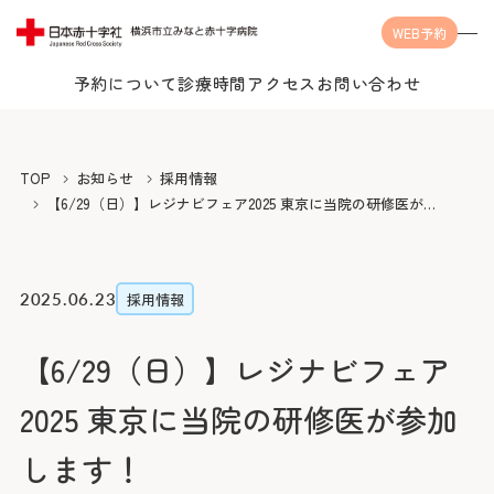
WEB予約
予約について
診療時間
アクセス
お問い合わせ
Language
TOP
お知らせ
採用情報
【6/29（日）】レジナビフェア2025 東京に当院の研修医が参
加します！
当院について
2025.06.23
採用情報
【6/29（日）】レジナビフェア
受診案内
当院についてTOP
2025 東京に当院の研修医が参加
みなとの思い
診療科・センター・部門
受診案内TOP
します！
みなとの医療