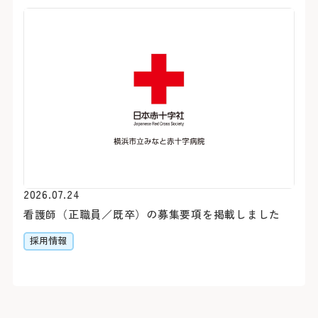
Webでの
ご予約
シャトルバス
初診予約はこちら（2
【お知らせ】
令和8年3月19日（木）を
スの運行を中断いたしまし
お車をご利用
変更はこちら（24時
閉じる
閉じる
※外部ページに遷移します
病院地下駐車場（第1駐車
2026.07.24
病院前駐車場（第2駐車場
患者さん予約
看護師（正職員／既卒）の募集要項を掲載しました
※24時間駐車可能
045-62
採用情報
＜利用時間＞
9:00～16:00
平日 7:00～20:00
土日祝 7:30～20:00
下記の診療科の予約変更は