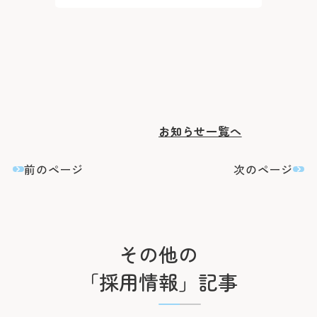
医療安全推進室
栄養課
看護部
感染管理室
検査部
放射線科部
薬剤部
輸血部
療養・福祉相談室
リハビリテーション課
臨床工学部
お知らせ一覧へ
前のページ
次のページ
その他の
「採用情報」記事