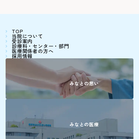
16:00に各診療科まで直
＜駐車料金＞
30分まで 無
0
精神科
30分を超えて3時間まで 3
TOP
当院について
3時間以降1時間毎に 1
耳鼻咽喉科・
受診案内
0
診療科・センター・部門
頭頸部外科
医療関係者の方へ
※最大料金はありません。駐車
採用情報
ます。
0
産科(※)
0
小児科
詳しくはこちら
みなとの思い
0
眼科
0
放射線治療科
0
歯科口腔外科
みなとの医療
婦人科は患者さん予約ダイヤ