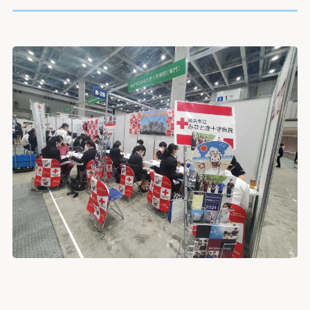
院長よりご挨拶
外来のご案内
医療関係者の方へ
診療科
施設概要と沿革
初診の方
脳神経内科
脳神経外科
病院の理念・活動方針・患者さんの権利と責務
再診の方
採用情報
医療連携TOP
循環器内科
専門外来
心臓血管外科
フロア案内
呼吸器内科
セカンドオピニオン外来
呼吸器外科
みなとの災害対応
患者さんのご紹介方法
消化器内科
採用情報TOP
外来担当医表・休診表
外科
広報誌（みんなのみなと）
救急患者さんのご紹介方法
入院・面会のご案内
救急部
検査の予約（高度医療機器共同利用）
集中治療部
寄付のご案内
みなとの採用理念
入院について
糖尿病内分泌内科
外来受診の方
みなと赤十字病院登録医について
感染症科
ボランティア募集
スタッフ紹介
退院・お支払いについて
血液内科
地域医療機関向け広報誌「みなとからの風」
横浜みなと赤十字病院奉仕団
数字で見るみなと
腎臓内科
緩和ケア病棟への入院について
膠原病リウマチ内科
みなとセミナー（地域医療関係者向け研修）
福利厚生
よくあるご質問
精神科
お見舞い・面会について
入院・面会の方
小児科
医療連携センターについて
募集要項
取材のご案内
乳腺外科
病室について
整形外科
その他のご案内
応募する
入札情報
形成外科
皮膚科
診断書等について
医療関係者の方
臨床指標
泌尿器科
産婦人科
診療録（カルテ）の開示について
情報公開
眼科
人間ドック・健診について
耳鼻咽喉科・頭頸部外科
人間ドック・健診を