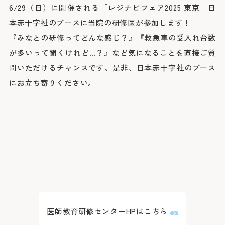
臨床研究に関する情報公開
めまい・平衡神経科
6/29（日）に開催される「レジナビフェア2025 東京」日
後払い会計サービスについて
ご希望の方
放射線診断科
放射線治療科
フロア案内
本赤十字社のブースに当院の研修医が参加します！
麻酔科
リハビリテーション科
よくあるご質問
『みなとの研修ってどんな感じ？』『救急車の受入れ台数
歯科口腔外科
アレルギー科
が多いって聞くけれど…？』など気になることを直接ご質
緩和ケア内科
病理診断科
問いただけるチャンスです。是非、日本赤十字社のブース
総合診療科
センター
にお立ち寄りください。
アレルギーセンター
化学療法センター
がんセンター
がん相談支援センター
救命救急センター
健診センター
呼吸器病センター
消化器病センター
心臓病センター
入退院支援センター
認知症疾患医療センター
ブレストセンター
医師教育研修センター
臨床試験支援センター
医師教育研修センターHPはこちら
部門