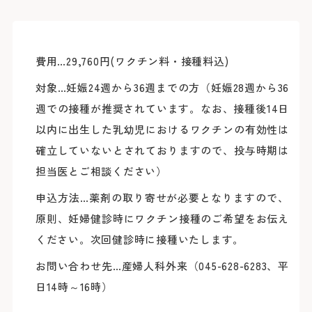
臨床研究に関する情報公開
めまい・平衡神経科
後払い会計サービスについて
ご希望の方
放射線診断科
放射線治療科
フロア案内
麻酔科
リハビリテーション科
よくあるご質問
歯科口腔外科
費用…29,760円(ワクチン料・接種料込)
アレルギー科
緩和ケア内科
対象…妊娠24週から36週までの方（妊娠28週から36
病理診断科
総合診療科
週での接種が推奨されています。なお、接種後14日
センター
以内に出生した乳幼児におけるワクチンの有効性は
アレルギーセンター
化学療法センター
確立していないとされておりますので、投与時期は
がんセンター
担当医とご相談ください）
がん相談支援センター
救命救急センター
健診センター
申込方法…薬剤の取り寄せが必要となりますので、
呼吸器病センター
消化器病センター
原則、妊婦健診時にワクチン接種のご希望をお伝え
心臓病センター
入退院支援センター
ください。次回健診時に接種いたします。
認知症疾患医療センター
ブレストセンター
お問い合わせ先…産婦人科外来（045-628-6283、平
医師教育研修センター
臨床試験支援センター
日14時～16時）
部門