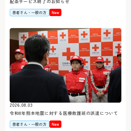
配茶サービス終了のお知らせ
患者さん・一般の方
New
初診の方
診療時間
バスをご利用
初診で受診される際は他の
受付時間 8:15 ～ 11:00
「山下町」（元町・中華
介状（診療情報提供書）が
診療時間 9:00 ～ 16:00
約7分（急行利用約5分）
休診日
医師の指名および性別等
「桜木町駅前」乗車
おりません。
約20分（急行利用約15
土・日・祝日
1日に受診できる科は、
「横浜駅前」乗車
年末：12/29〜12/31 年始
合わせて原則最大2科ま
約30分（急行利用約20
紹介状をお持ちの方は、下
外来担当医・休診表
「みなと赤十字病院入口」
2026.08.03
さん予約ダイヤルよりご予
令和8年熊本地震に対する医療救護班の派遣について
す。
詳しくはこちら
患者さん・一般の方
New
※診察券（お持ちの方のみ