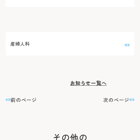
医療安全推進室
栄養課
看護部
感染管理室
検査部
放射線科部
薬剤部
輸血部
療養・福祉相談室
産婦人科
リハビリテーション課
臨床工学部
お知らせ一覧へ
前のページ
次のページ
その他の