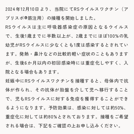
院長よりご挨拶
外来のご案内
医療関係者の方へ
診療科
2024年12月10日より、当院にてRSウイルスワクチン（ア
施設概要と沿革
初診の方
脳神経内科
ブリスボ®筋注用）の接種を開始しました。
脳神経外科
病院の理念・活動方針・患者さんの権利と責務
再診の方
採用情報
医療連携TOP
循環器内科
RSウイルスは主に呼吸器感染症の原因となるウイルス
専門外来
心臓血管外科
フロア案内
呼吸器内科
で、生後1歳までに半数以上が、2歳までにほぼ100%の乳
セカンドオピニオン外来
呼吸器外科
みなとの災害対応
患者さんのご紹介方法
消化器内科
採用情報TOP
幼児がRSウイルスに少なくとも1度は感染するとされてい
外来担当医表・休診表
外科
広報誌（みんなのみなと）
救急患者さんのご紹介方法
入院・面会のご案内
ます。発熱・鼻汁などの比較的軽い症状のこともあります
救急部
検査の予約（高度医療機器共同利用）
集中治療部
寄付のご案内
みなとの採用理念
入院について
が、生後6か月以内の初回感染時には重症化しやすく、入
糖尿病内分泌内科
外来受診の方
みなと赤十字病院登録医について
感染症科
ボランティア募集
スタッフ紹介
退院・お支払いについて
院となる場合もあります。
血液内科
地域医療機関向け広報誌「みなとからの風」
横浜みなと赤十字病院奉仕団
数字で見るみなと
腎臓内科
緩和ケア病棟への入院について
妊娠中にRSウイルスワクチンを接種すると、母体内で抗
膠原病リウマチ内科
みなとセミナー（地域医療関係者向け研修）
福利厚生
よくあるご質問
精神科
お見舞い・面会について
入院・面会の方
体が作られ、その抗体が胎盤を介して児へ移行すること
小児科
医療連携センターについて
募集要項
取材のご案内
乳腺外科
病室について
で、児もRSウイルスに対する免疫を獲得することができ
整形外科
その他のご案内
応募する
入札情報
形成外科
るようになります。予防効果は、感染に対しては約50%、
皮膚科
診断書等について
医療関係者の方
臨床指標
泌尿器科
重症化に対しては約80%とされております。接種をご希望
産婦人科
診療録（カルテ）の開示について
される場合は、下記をご確認の上お申し込みください。
情報公開
眼科
人間ドック・健診について
耳鼻咽喉科・頭頸部外科
人間ドック・健診を