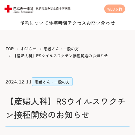
WEB予約
予約について
診療時間
アクセス
お問い合わせ
Language
TOP
お知らせ
患者さん・一般の方
【産婦人科】RSウイルスワクチン接種開始のお知らせ
当院について
2024.12.11
患者さん・一般の方
【産婦人科】RSウイルスワクチ
受診案内
当院についてTOP
ン接種開始のお知らせ
みなとの思い
診療科・センター・部門
受診案内TOP
みなとの医療