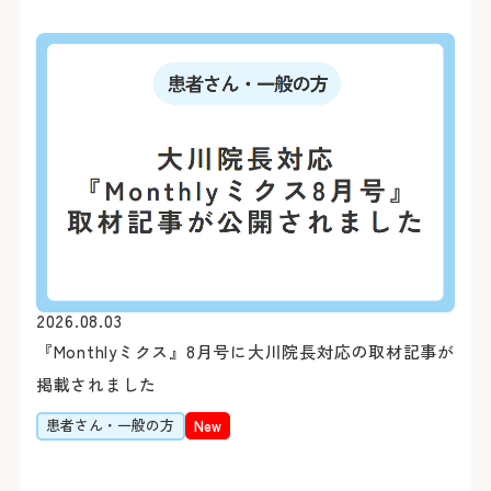
うえ、お電話ください。
閉じる
Webでの
ご予約
シャトルバス
初診予約はこちら（2
【お知らせ】
令和8年3月19日（木）を
スの運行を中断いたしまし
お車をご利用
変更はこちら（24時
閉じる
閉じる
※外部ページに遷移します
病院地下駐車場（第1駐車
2026.08.03
病院前駐車場（第2駐車場
患者さん予約
『Monthlyミクス』8月号に大川院長対応の取材記事が
※24時間駐車可能
045-62
掲載されました
＜利用時間＞
患者さん・一般の方
New
9:00～16:00
平日 7:00～20:00
土日祝 7:30～20:00