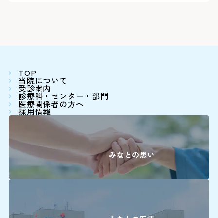
下記の診療科の予約変更は
16:00に各診療科まで直
＜駐車料金＞
30分まで 無
0
精神科
30分を超えて3時間まで 3
3時間以降1時間毎に 1
TOP
耳鼻咽喉科・
0
当院について
受診案内
頭頸部外科
※最大料金はありません。駐車
診療科・センター・部門
ます。
医療関係者の方へ
0
産科(※)
採用情報
0
小児科
詳しくはこちら
0
眼科
みなとの思い
0
放射線治療科
0
歯科口腔外科