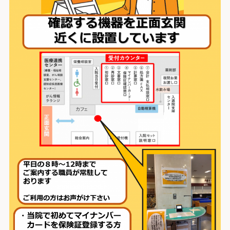
医療安全推進室
栄養課
看護部
感染管理室
検査部
放射線科部
薬剤部
輸血部
療養・福祉相談室
リハビリテーション課
臨床工学部