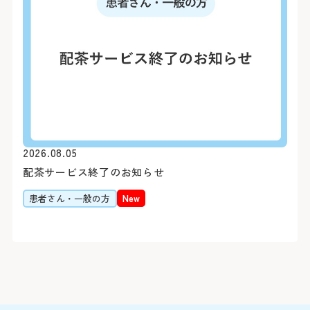
病院前駐車場（第2駐車場
患者さん予約
※24時間駐車可能
045-62
＜利用時間＞
9:00～16:00
平日 7:00～20:00
土日祝 7:30～20:00
下記の診療科の予約変更は
16:00に各診療科まで直
2026.08.05
＜駐車料金＞
配茶サービス終了のお知らせ
30分まで 無
0
精神科
患者さん・一般の方
New
30分を超えて3時間まで 3
3時間以降1時間毎に 1
耳鼻咽喉科・
0
頭頸部外科
※最大料金はありません。駐車
ます。
0
産科(※)
0
小児科