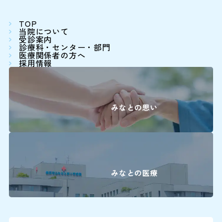
詳しくはこちら
0
眼科
TOP
当院について
受診案内
0
放射線治療科
診療科・センター・部門
医療関係者の方へ
採用情報
0
歯科口腔外科
婦人科は患者さん予約ダイヤ
みなとの思い
詳しくはこちら
再診の方
みなとの医療
2回目以降の診察の方は予
師と相談の上、次回の受診
※診察券をお手元にご用意