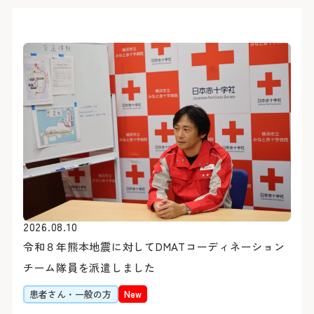
初診の方
診療時間
バスをご利用
初診で受診される際は他の
受付時間 8:15 ～ 11:00
「山下町」（元町・中華
2026.08.10
介状（診療情報提供書）が
診療時間 9:00 ～ 16:00
約7分（急行利用約5分）
休診日
令和８年熊本地震に対してDMATコーディネーション
医師の指名および性別等
「桜木町駅前」乗車
チーム隊員を派遣しました
おりません。
約20分（急行利用約15
土・日・祝日
患者さん・一般の方
New
1日に受診できる科は、
「横浜駅前」乗車
年末：12/29〜12/31 年始