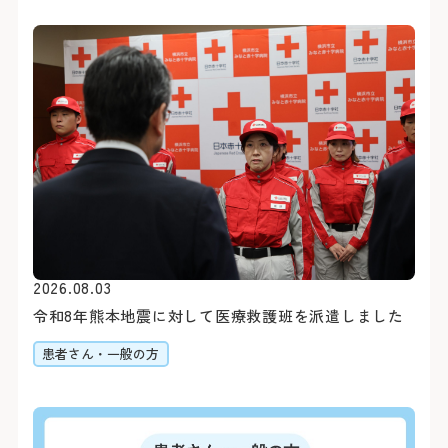
合わせて原則最大2科ま
約30分（急行利用約20
紹介状をお持ちの方は、下
外来担当医・休診表
「みなと赤十字病院入口」
さん予約ダイヤルよりご予
す。
詳しくはこちら
※診察券（お持ちの方のみ
うえ、お電話ください。
閉じる
Webでの
ご予約
シャトルバス
初診予約はこちら（2
2026.08.03
【お知らせ】
令和8年熊本地震に対して医療救護班を派遣しました
令和8年3月19日（木）を
患者さん・一般の方
スの運行を中断いたしまし
お車をご利用
変更はこちら（24時
閉じる
閉じる
※外部ページに遷移します
病院地下駐車場（第1駐車