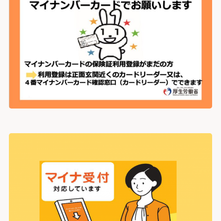
臨床研究に関する情報公開
めまい・平衡神経科
後払い会計サービスについて
ご希望の方
放射線診断科
放射線治療科
フロア案内
麻酔科
リハビリテーション科
よくあるご質問
歯科口腔外科
アレルギー科
緩和ケア内科
病理診断科
総合診療科
センター
アレルギーセンター
化学療法センター
がんセンター
がん相談支援センター
救命救急センター
健診センター
呼吸器病センター
消化器病センター
心臓病センター
入退院支援センター
認知症疾患医療センター
ブレストセンター
医師教育研修センター
臨床試験支援センター
部門