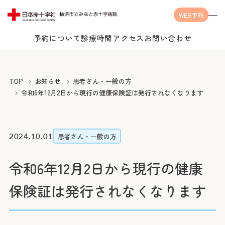
WEB予約
予約について
診療時間
アクセス
お問い合わせ
Language
TOP
お知らせ
患者さん・一般の方
令和6年12月2日から現行の健康保険証は発行されなくなります
当院について
2024.10.01
患者さん・一般の方
令和6年12月2日から現行の健康
受診案内
当院についてTOP
保険証は発行されなくなります
みなとの思い
診療科・センター・部門
受診案内TOP
みなとの医療