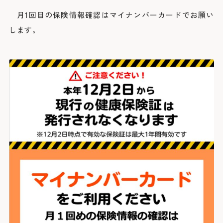
院長よりご挨拶
外来のご案内
医療関係者の方へ
診療科
月1回目の保険情報確認はマイナンバーカードでお願い
施設概要と沿革
初診の方
脳神経内科
します。
脳神経外科
病院の理念・活動方針・患者さんの権利と責務
再診の方
採用情報
医療連携TOP
循環器内科
専門外来
心臓血管外科
フロア案内
呼吸器内科
セカンドオピニオン外来
呼吸器外科
みなとの災害対応
患者さんのご紹介方法
消化器内科
採用情報TOP
外来担当医表・休診表
外科
広報誌（みんなのみなと）
救急患者さんのご紹介方法
入院・面会のご案内
救急部
検査の予約（高度医療機器共同利用）
集中治療部
寄付のご案内
みなとの採用理念
入院について
糖尿病内分泌内科
外来受診の方
みなと赤十字病院登録医について
感染症科
ボランティア募集
スタッフ紹介
退院・お支払いについて
血液内科
地域医療機関向け広報誌「みなとからの風」
横浜みなと赤十字病院奉仕団
数字で見るみなと
腎臓内科
緩和ケア病棟への入院について
膠原病リウマチ内科
みなとセミナー（地域医療関係者向け研修）
福利厚生
よくあるご質問
精神科
お見舞い・面会について
入院・面会の方
小児科
医療連携センターについて
募集要項
取材のご案内
乳腺外科
病室について
整形外科
その他のご案内
応募する
入札情報
形成外科
皮膚科
診断書等について
医療関係者の方
臨床指標
泌尿器科
産婦人科
診療録（カルテ）の開示について
情報公開
眼科
人間ドック・健診について
耳鼻咽喉科・頭頸部外科
人間ドック・健診を