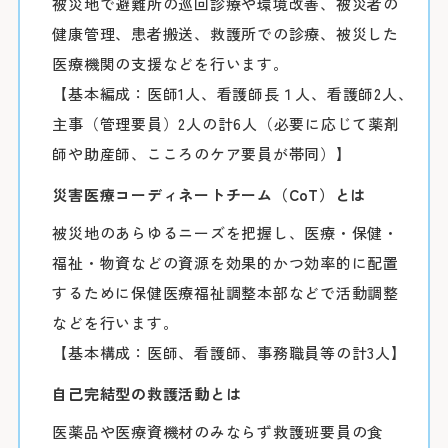
被災地で避難所の巡回診療や環境改善、被災者の
紹介状をお持ち
外来担当医・
「みなと赤十字
健康管理、患者搬送、救護所での診療、被災した
さん予約ダイヤ
医療機関の支援などを行います。
す。
詳しくはこちら
【基本編成：医師1人、看護師長１人、看護師2人、
※診察券（お持
主事（管理要員）2人の計6人（必要に応じて薬剤
うえ、お電話く
師や助産師、こころのケア要員が帯同）】
Webでの
ご
シャト
災害医療コーディネートチーム（CoT）とは
初診予約は
被災地のあらゆるニーズを把握し、医療・保健・
【お知らせ】
福祉・物資などの資源を効果的かつ効率的に配置
令和8年3月19
するために保健医療福祉調整本部などで活動調整
スの運行を中断
などを行います。
お車を
変更はこち
【基本構成：医師、看護師、事務職員等の計3人】
※外部ページに
自己完結型の救護活動とは
病院地下駐車場
医薬品や医療資機材のみならず救護班要員の食
病院前駐車場
患