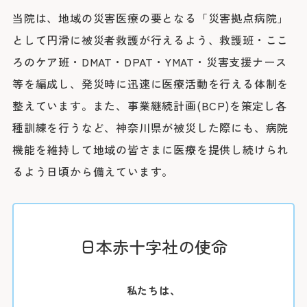
医療安全推進室
当院は、地域の災害医療の要となる「災害拠点病院」
栄養課
看護部
として円滑に被災者救護が行えるよう、救護班・ここ
感染管理室
検査部
ろのケア班・DMAT・DPAT・YMAT・災害支援ナース
放射線科部
薬剤部
等を編成し、発災時に迅速に医療活動を行える体制を
輸血部
療養・福祉相談室
整えています。また、事業継続計画(BCP)を策定し各
リハビリテーション課
臨床工学部
種訓練を行うなど、神奈川県が被災した際にも、病院
機能を維持して地域の皆さまに医療を提供し続けられ
るよう日頃から備えています。
日本赤十字社の使命
私たちは、