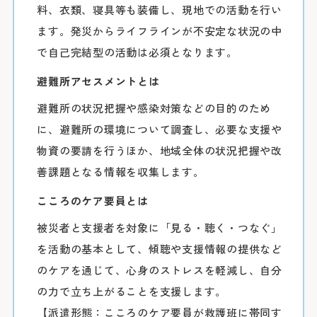
※24時間駐車可
料、衣類、寝具等も装備し、現地での活動を行い
0
ます。発災からライフラインが不安定な状況の中
＜利用時間＞
で自己完結型の活動は必須となります。
9:0
平日 7:00～2
避難所アセスメントとは
土日祝 7:30～2
下記の診療科の
避難所の状況把握や感染対策などの目的のため
16:00に各
＜駐車料金＞
に、避難所の環境について調査し、必要な支援や
30分ま
物資の要請を行うほか、地域全体の状況把握や改
精神科
30分を超えて3
善課題となる情報を収集します。
3時間以降1時
耳鼻咽喉科・
こころのケア要員とは
頭頸部外科
※最大料金はありま
被災者と支援者を対象に「見る・聴く・つなぐ」
ます。
産科(※)
を活動の基本として、傾聴や支援情報の提供など
のケアを通じて、心身のストレスを軽減し、自分
小児科
詳しくはこちら
の力で立ち上がることを支援します。
眼科
【派遣形態：こころのケア要員が救護班に帯同す