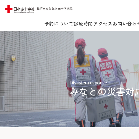
予約について
診療時間
アクセス
お問い合わ
Lang
Disaster response
当院について
みなとの災害対
受診案内
当院についてTOP
みなとの思い
診療科・センター・部門
受診案内TOP
みなとの医療