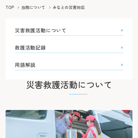
院長よりご挨拶
外来のご案内
医療関係者の方へ
診療科
TOP
当院について
みなとの災害対応
施設概要と沿革
初診の方
脳神経内科
脳神経外科
病院の理念・活動方針・患者さんの権利と責務
再診の方
採用情報
医療連携TOP
循環器内科
災害救護活動について
専門外来
心臓血管外科
フロア案内
呼吸器内科
セカンドオピニオン外来
呼吸器外科
みなとの災害対応
患者さんのご紹介方法
消化器内科
採用情報TOP
救護活動記録
外来担当医表・休診表
外科
広報誌（みんなのみなと）
救急患者さんのご紹介方法
入院・面会のご案内
救急部
検査の予約（高度医療機器共同利用）
集中治療部
寄付のご案内
みなとの採用理念
用語解説
入院について
糖尿病内分泌内科
外来受診の方
みなと赤十字病院登録医について
感染症科
ボランティア募集
スタッフ紹介
退院・お支払いについて
血液内科
地域医療機関向け広報誌「みなとからの風」
横浜みなと赤十字病院奉仕団
数字で見るみなと
腎臓内科
災害救護活動について
緩和ケア病棟への入院について
膠原病リウマチ内科
みなとセミナー（地域医療関係者向け研修）
福利厚生
よくあるご質問
精神科
お見舞い・面会について
入院・面会の方
小児科
医療連携センターについて
募集要項
取材のご案内
乳腺外科
病室について
整形外科
その他のご案内
応募する
入札情報
形成外科
皮膚科
診断書等について
医療関係者の方
臨床指標
泌尿器科
産婦人科
診療録（カルテ）の開示について
情報公開
眼科
人間ドック・健診について
耳鼻咽喉科・頭頸部外科
人間ドック・健診を