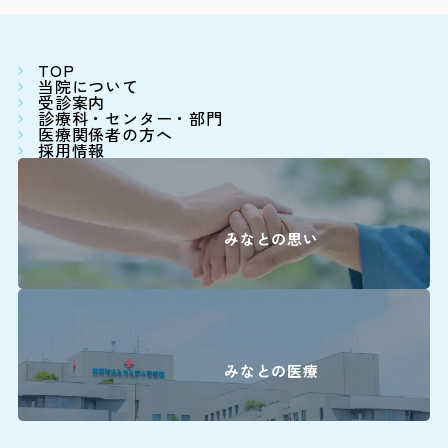
Webでの
ご
変更はこち
TOP
当院について
受診案内
診療科・センター・部門
医療関係者の方へ
※外部ページに
採用情報
患
0
みなとの思い
9:0
下記の診療科の
16:00に各
みなとの医療
精神科