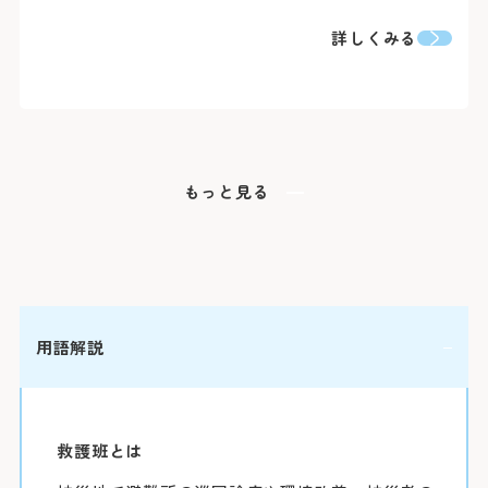
詳しくみる
もっと見る
初診の方
診療時
バスを
初診で受診され
受付時間 8:15 ～
「山下町」（
介状（診療情報
診療時間 9:00 ～
約7分（急行
休診日
医師の指名お
「桜木町駅前
用語解説
おりません。
約20分（急行
土・日・祝日
1日に受診で
「横浜駅前」
年末：12/29〜1
救護班とは
合わせて原則
約30分（急行