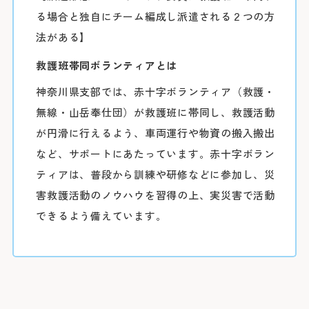
る場合と独自にチーム編成し派遣される２つの方
放射線治療科
法がある】
歯科口腔外科
救護班帯同ボランティアとは
神奈川県支部では、赤十字ボランティア（救護・
婦人科は患者さ
無線・山岳奉仕団）が救護班に帯同し、救護活動
が円滑に行えるよう、車両運行や物資の搬入搬出
詳しくはこちら
など、サポートにあたっています。赤十字ボラン
再診の方
ティアは、普段から訓練や研修などに参加し、災
害救護活動のノウハウを習得の上、実災害で活動
2回目以降の診
できるよう備えています。
師と相談の上、
※診察券をお手
い。