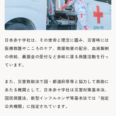
臨床研究に関する情報公開
めまい・平衡神経科
後払い会計サービスについて
ご希望の方
放射線診断科
放射線治療科
フロア案内
麻酔科
リハビリテーション科
よくあるご質問
歯科口腔外科
アレルギー科
緩和ケア内科
病理診断科
総合診療科
日本赤十字社は、その使命と理念に鑑み、災害時には
センター
医療救護やこころのケア、救援物資の配分、血液製剤
アレルギーセンター
化学療法センター
の供給、義援金の受付など多岐に渡る救護活動を行っ
がんセンター
がん相談支援センター
ています。
救命救急センター
健診センター
呼吸器病センター
消化器病センター
また、災害救助法で国・都道府県等と協力して救助に
心臓病センター
入退院支援センター
あたる機関として、日本赤十字社は災害対策基本法、
認知症疾患医療センター
ブレストセンター
国民保護法、新型インフルエンザ等基本法では「指定
医師教育研修センター
臨床試験支援センター
公共機関」に指定されています。
部門