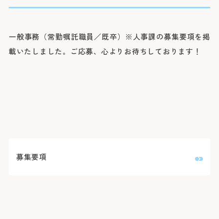
院長よりご挨拶
外来のご案内
医療関係者の方へ
診療科
施設概要と沿革
初診の方
脳神経内科
脳神経外科
病院の理念・活動方針・患者さんの権利と責務
再診の方
一般事務（常勤嘱託職員／既卒）※人事課の募集要項を掲
採用情報
医療連携TOP
循環器内科
専門外来
心臓血管外科
フロア案内
載いたしました。ご応募、心よりお待ちしております！
呼吸器内科
セカンドオピニオン外来
呼吸器外科
みなとの災害対応
患者さんのご紹介方法
消化器内科
採用情報TOP
外来担当医表・休診表
外科
広報誌（みんなのみなと）
救急患者さんのご紹介方法
入院・面会のご案内
救急部
検査の予約（高度医療機器共同利用）
集中治療部
寄付のご案内
みなとの採用理念
入院について
糖尿病内分泌内科
外来受診の方
みなと赤十字病院登録医について
感染症科
ボランティア募集
スタッフ紹介
退院・お支払いについて
血液内科
地域医療機関向け広報誌「みなとからの風」
横浜みなと赤十字病院奉仕団
数字で見るみなと
腎臓内科
緩和ケア病棟への入院について
膠原病リウマチ内科
みなとセミナー（地域医療関係者向け研修）
福利厚生
よくあるご質問
精神科
お見舞い・面会について
入院・面会の方
小児科
医療連携センターについて
募集要項
募集要項
取材のご案内
乳腺外科
病室について
整形外科
その他のご案内
応募する
入札情報
形成外科
皮膚科
診断書等について
医療関係者の方
臨床指標
泌尿器科
産婦人科
診療録（カルテ）の開示について
情報公開
眼科
人間ドック・健診について
耳鼻咽喉科・頭頸部外科
人間ドック・健診を