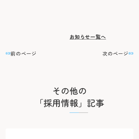
臨床研究に関する情報公開
めまい・平衡神経科
後払い会計サービスについて
ご希望の方
放射線診断科
放射線治療科
フロア案内
麻酔科
リハビリテーション科
よくあるご質問
歯科口腔外科
アレルギー科
緩和ケア内科
お知らせ一覧へ
病理診断科
総合診療科
センター
前のページ
次のページ
アレルギーセンター
化学療法センター
がんセンター
がん相談支援センター
救命救急センター
健診センター
その他の
呼吸器病センター
消化器病センター
「採用情報」記事
心臓病センター
入退院支援センター
認知症疾患医療センター
ブレストセンター
医師教育研修センター
臨床試験支援センター
部門