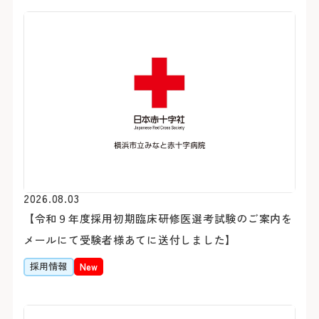
医療安全推進室
栄養課
看護部
感染管理室
検査部
放射線科部
薬剤部
輸血部
療養・福祉相談室
リハビリテーション課
臨床工学部
2026.08.03
【令和９年度採用初期臨床研修医選考試験のご案内を
メールにて受験者様あてに送付しました】
採用情報
New