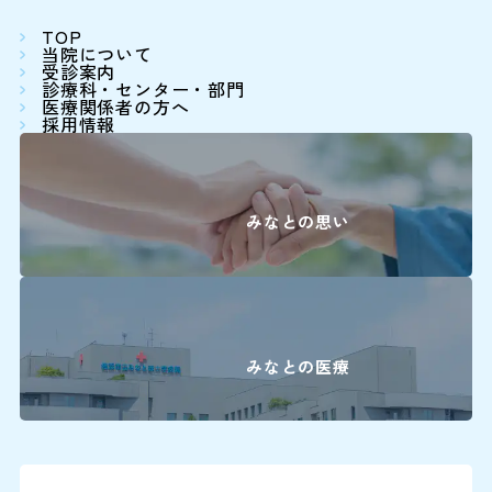
病院前駐車場（第2駐車場
TOP
患者さん予約
当院について
※24時間駐車可能
045-62
受診案内
診療科・センター・部門
医療関係者の方へ
＜利用時間＞
採用情報
9:00～16:00
平日 7:00～20:00
土日祝 7:30～20:00
下記の診療科の予約変更は
みなとの思い
16:00に各診療科まで直
＜駐車料金＞
30分まで 無
0
精神科
30分を超えて3時間まで 3
3時間以降1時間毎に 1
耳鼻咽喉科・
0
みなとの医療
頭頸部外科
※最大料金はありません。駐車
ます。
0
産科(※)
0
小児科