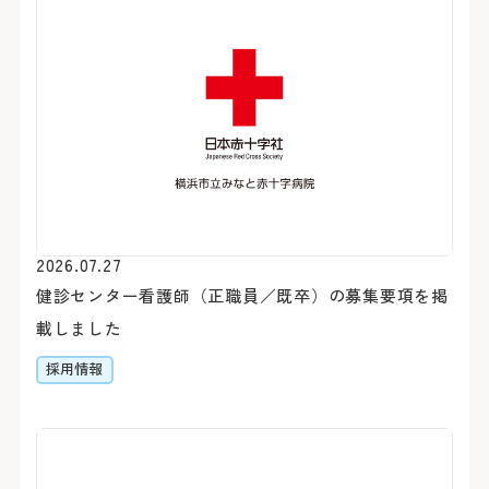
初診の方
診療時間
バスをご利用
2026.07.27
健診センター看護師（正職員／既卒）の募集要項を掲
初診で受診される際は他の
受付時間 8:15 ～ 11:00
「山下町」（元町・中華
載しました
介状（診療情報提供書）が
診療時間 9:00 ～ 16:00
約7分（急行利用約5分）
休診日
採用情報
医師の指名および性別等
「桜木町駅前」乗車
おりません。
約20分（急行利用約15
土・日・祝日
1日に受診できる科は、
「横浜駅前」乗車
年末：12/29〜12/31 年始