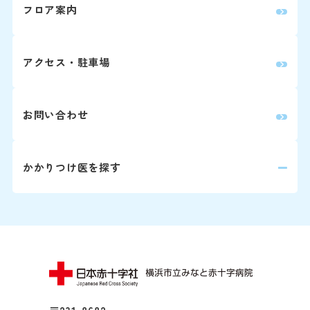
詳しくはこちら
フロア案内
0
眼科
0
放射線治療科
アクセス・駐車場
0
歯科口腔外科
お問い合わせ
婦人科は患者さん予約ダイヤ
かかりつけ医を探す
詳しくはこちら
再診の方
2回目以降の診察の方は予
師と相談の上、次回の受診
※診察券をお手元にご用意
い。