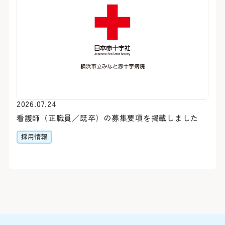
合わせて原則最大2科ま
約30分（急行利用約20
紹介状をお持ちの方は、下
外来担当医・休診表
「みなと赤十字病院入口」
さん予約ダイヤルよりご予
す。
詳しくはこちら
※診察券（お持ちの方のみ
うえ、お電話ください。
閉じる
2026.07.24
Webでの
ご予約
シャトルバス
看護師（正職員／既卒）の募集要項を掲載しました
採用情報
初診予約はこちら（2
【お知らせ】
令和8年3月19日（木）を
スの運行を中断いたしまし
お車をご利用
変更はこちら（24時
閉じる
閉じる
※外部ページに遷移します
病院地下駐車場（第1駐車