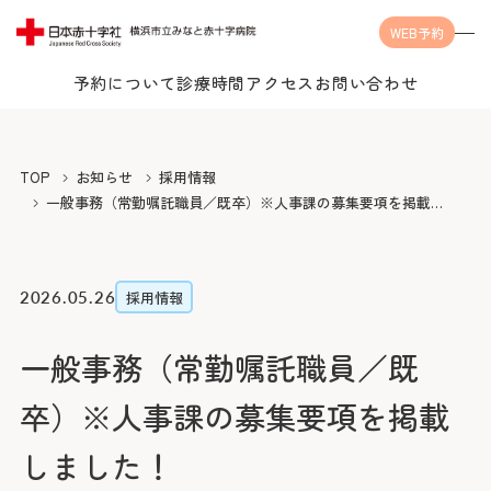
WEB予約
予約について
診療時間
アクセス
お問い合わせ
Language
TOP
お知らせ
採用情報
一般事務（常勤嘱託職員／既卒）※人事課の募集要項を掲載し
ました！
当院について
2026.05.26
採用情報
一般事務（常勤嘱託職員／既
受診案内
当院についてTOP
卒）※人事課の募集要項を掲載
みなとの思い
診療科・センター・部門
受診案内TOP
しました！
みなとの医療