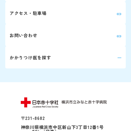
0
眼科
アクセス・駐車場
0
放射線治療科
0
歯科口腔外科
お問い合わせ
婦人科は患者さん予約ダイヤ
かかりつけ医を探す
詳しくはこちら
再診の方
2回目以降の診察の方は予
師と相談の上、次回の受診
※診察券をお手元にご用意
〒231-8682
い。
神奈川県横浜市中区新山下3丁目12番1号