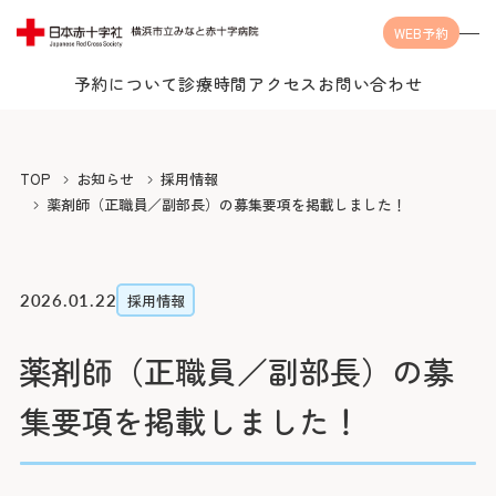
WEB予約
予約について
診療時間
アクセス
お問い合わせ
Language
TOP
お知らせ
採用情報
薬剤師（正職員／副部長）の募集要項を掲載しました！
当院について
2026.01.22
採用情報
薬剤師（正職員／副部長）の募
受診案内
当院についてTOP
集要項を掲載しました！
みなとの思い
診療科・センター・部門
受診案内TOP
みなとの医療