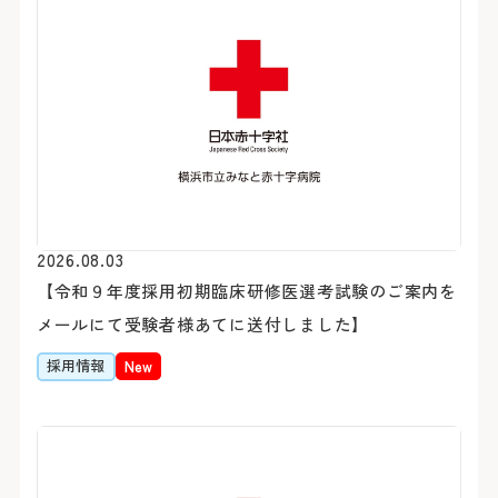
医療安全推進室
栄養課
看護部
感染管理室
検査部
放射線科部
薬剤部
輸血部
療養・福祉相談室
リハビリテーション課
臨床工学部
2026.08.03
【令和９年度採用初期臨床研修医選考試験のご案内を
メールにて受験者様あてに送付しました】
採用情報
New