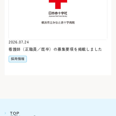
紹介状をお持ちの方は、下
外来担当医・休診表
「みなと赤十字病院入口」
さん予約ダイヤルよりご予
す。
詳しくはこちら
※診察券（お持ちの方のみ
うえ、お電話ください。
2026.07.24
閉じる
看護師（正職員／既卒）の募集要項を掲載しました
Webでの
ご予約
シャトルバス
採用情報
初診予約はこちら（2
【お知らせ】
令和8年3月19日（木）を
スの運行を中断いたしまし
お車をご利用
変更はこちら（24時
閉じる
閉じる
※外部ページに遷移します
病院地下駐車場（第1駐車
TOP