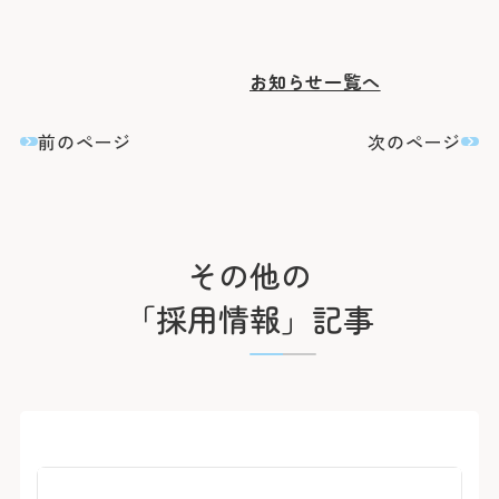
臨床研究に関する情報公開
めまい・平衡神経科
後払い会計サービスについて
ご希望の方
放射線診断科
放射線治療科
フロア案内
麻酔科
リハビリテーション科
お知らせ一覧へ
よくあるご質問
歯科口腔外科
アレルギー科
緩和ケア内科
前のページ
次のページ
病理診断科
総合診療科
センター
アレルギーセンター
化学療法センター
がんセンター
その他の
がん相談支援センター
救命救急センター
「採用情報」記事
健診センター
呼吸器病センター
消化器病センター
心臓病センター
入退院支援センター
認知症疾患医療センター
ブレストセンター
医師教育研修センター
臨床試験支援センター
部門