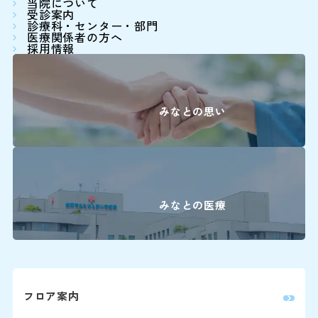
当院について
病院前駐車場（第2駐車場
患者さん予約
受診案内
※24時間駐車可能
診療科・センター・部門
045-62
医療関係者の方へ
採用情報
＜利用時間＞
9:00～16:00
平日 7:00～20:00
土日祝 7:30～20:00
みなとの思い
下記の診療科の予約変更は
16:00に各診療科まで直
＜駐車料金＞
30分まで 無
0
精神科
30分を超えて3時間まで 3
みなとの医療
3時間以降1時間毎に 1
耳鼻咽喉科・
0
頭頸部外科
※最大料金はありません。駐車
ます。
0
産科(※)
0
小児科
フロア案内
詳しくはこちら