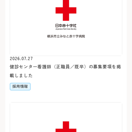
2026.07.27
初診の方
診療時間
バスをご利用
健診センター看護師（正職員／既卒）の募集要項を掲
載しました
初診で受診される際は他の
受付時間 8:15 ～ 11:00
「山下町」（元町・中華
採用情報
介状（診療情報提供書）が
診療時間 9:00 ～ 16:00
約7分（急行利用約5分）
休診日
医師の指名および性別等
「桜木町駅前」乗車
おりません。
約20分（急行利用約15
土・日・祝日
1日に受診できる科は、
「横浜駅前」乗車
年末：12/29〜12/31 年始
合わせて原則最大2科ま
約30分（急行利用約20