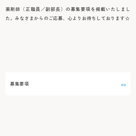
院長よりご挨拶
外来のご案内
医療関係者の方へ
診療科
薬剤師（正職員／副部長）の募集要項を掲載いたしまし
施設概要と沿革
初診の方
脳神経内科
た。みなさまからのご応募、心よりお待ちしております☆
脳神経外科
病院の理念・活動方針・患者さんの権利と責務
再診の方
採用情報
医療連携TOP
循環器内科
専門外来
心臓血管外科
フロア案内
呼吸器内科
セカンドオピニオン外来
呼吸器外科
みなとの災害対応
患者さんのご紹介方法
消化器内科
採用情報TOP
外来担当医表・休診表
外科
広報誌（みんなのみなと）
救急患者さんのご紹介方法
入院・面会のご案内
救急部
検査の予約（高度医療機器共同利用）
集中治療部
寄付のご案内
みなとの採用理念
入院について
糖尿病内分泌内科
外来受診の方
みなと赤十字病院登録医について
感染症科
ボランティア募集
スタッフ紹介
退院・お支払いについて
血液内科
地域医療機関向け広報誌「みなとからの風」
横浜みなと赤十字病院奉仕団
数字で見るみなと
腎臓内科
緩和ケア病棟への入院について
募集要項
膠原病リウマチ内科
みなとセミナー（地域医療関係者向け研修）
福利厚生
よくあるご質問
精神科
お見舞い・面会について
入院・面会の方
小児科
医療連携センターについて
募集要項
取材のご案内
乳腺外科
病室について
整形外科
その他のご案内
応募する
入札情報
形成外科
皮膚科
診断書等について
医療関係者の方
臨床指標
泌尿器科
産婦人科
診療録（カルテ）の開示について
情報公開
眼科
人間ドック・健診について
耳鼻咽喉科・頭頸部外科
人間ドック・健診を