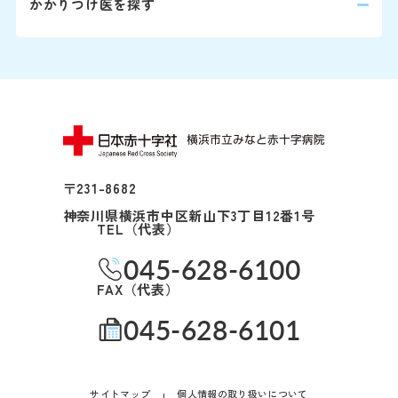
かかりつけ医を探す
0
歯科口腔外科
婦人科は患者さん予約ダイヤ
詳しくはこちら
再診の方
〒231-8682
2回目以降の診察の方は予
神奈川県横浜市中区新山下3丁目12番1号
師と相談の上、次回の受診
TEL（代表）
045-628-6100
※診察券をお手元にご用意
FAX（代表）
い。
045-628-6101
Webでの
ご予約
変更はこちら（24時
サイトマップ
個人情報の取り扱いについて