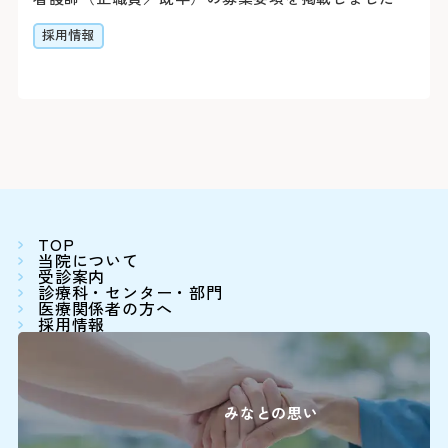
詳しくはこちら
※診察券（お持ちの方のみ
採用情報
うえ、お電話ください。
閉じる
Webでの
ご予約
シャトルバス
初診予約はこちら（2
【お知らせ】
令和8年3月19日（木）を
スの運行を中断いたしまし
TOP
お車をご利用
変更はこちら（24時
閉じる
閉じる
当院について
受診案内
診療科・センター・部門
医療関係者の方へ
※外部ページに遷移します
病院地下駐車場（第1駐車
採用情報
病院前駐車場（第2駐車場
患者さん予約
※24時間駐車可能
045-62
みなとの思い
＜利用時間＞