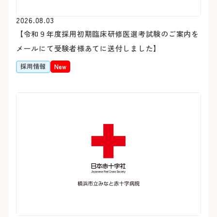
医療安全推進室
栄養課
2026.08.03
看護部
感染管理室
【令和９年度採用初期臨床研修医選考試験のご案内を
検査部
放射線科部
メールにて受験者様あてに送付しました】
薬剤部
輸血部
採用情報
療養・福祉相談室
New
リハビリテーション課
臨床工学部