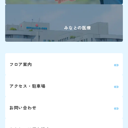
9:00～16:00
平日 7:00～20:00
土日祝 7:30～20:00
下記の診療科の予約変更は
16:00に各診療科まで直
みなとの医療
＜駐車料金＞
30分まで 無
0
精神科
30分を超えて3時間まで 3
3時間以降1時間毎に 1
耳鼻咽喉科・
0
フロア案内
頭頸部外科
※最大料金はありません。駐車
ます。
0
産科(※)
アクセス・駐車場
0
小児科
詳しくはこちら
0
眼科
お問い合わせ
0
放射線治療科