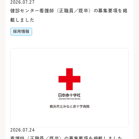
2026.07.27
健診センター看護師（正職員／既卒）の募集要項を掲
載しました
初診の方
採用情報
診療時間
バスをご利用
初診で受診される際は他の
受付時間 8:15 ～ 11:00
「山下町」（元町・中華
介状（診療情報提供書）が
診療時間 9:00 ～ 16:00
約7分（急行利用約5分）
休診日
医師の指名および性別等
「桜木町駅前」乗車
おりません。
約20分（急行利用約15
土・日・祝日
1日に受診できる科は、
「横浜駅前」乗車
年末：12/29〜12/31 年始
合わせて原則最大2科ま
約30分（急行利用約20
紹介状をお持ちの方は、下
外来担当医・休診表
「みなと赤十字病院入口」
さん予約ダイヤルよりご予
2026.07.24
す。
看護師（正職員／既卒）の募集要項を掲載しました