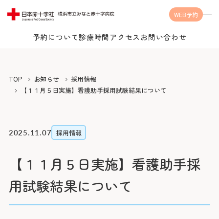
WEB予約
予約について
診療時間
アクセス
お問い合わせ
Language
TOP
お知らせ
採用情報
【１１月５日実施】看護助手採用試験結果について
当院について
2025.11.07
採用情報
【１１月５日実施】看護助手採
受診案内
当院についてTOP
用試験結果について
みなとの思い
診療科・センター・部門
受診案内TOP
みなとの医療