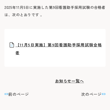
院長よりご挨拶
外来のご案内
医療関係者の方へ
診療科
2025年11月5日に実施した第9回看護助手採用試験の合格者
施設概要と沿革
初診の方
脳神経内科
は、次のとおりです 。
脳神経外科
病院の理念・活動方針・患者さんの権利と責務
再診の方
採用情報
医療連携TOP
循環器内科
専門外来
心臓血管外科
フロア案内
呼吸器内科
セカンドオピニオン外来
呼吸器外科
みなとの災害対応
患者さんのご紹介方法
消化器内科
採用情報TOP
外来担当医表・休診表
外科
広報誌（みんなのみなと）
救急患者さんのご紹介方法
入院・面会のご案内
救急部
【11月5日実施】第9回看護助手採用試験合格
検査の予約（高度医療機器共同利用）
集中治療部
寄付のご案内
みなとの採用理念
入院について
糖尿病内分泌内科
者
外来受診の方
みなと赤十字病院登録医について
感染症科
ボランティア募集
スタッフ紹介
退院・お支払いについて
血液内科
地域医療機関向け広報誌「みなとからの風」
横浜みなと赤十字病院奉仕団
数字で見るみなと
腎臓内科
緩和ケア病棟への入院について
膠原病リウマチ内科
みなとセミナー（地域医療関係者向け研修）
福利厚生
よくあるご質問
精神科
お見舞い・面会について
入院・面会の方
小児科
医療連携センターについて
募集要項
取材のご案内
乳腺外科
病室について
お知らせ一覧へ
整形外科
その他のご案内
応募する
入札情報
形成外科
皮膚科
診断書等について
医療関係者の方
前のページ
次のページ
臨床指標
泌尿器科
産婦人科
診療録（カルテ）の開示について
情報公開
眼科
人間ドック・健診について
耳鼻咽喉科・頭頸部外科
人間ドック・健診を