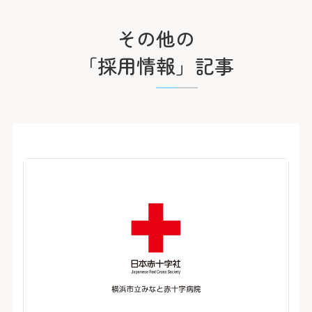
臨床研究に関する情報公開
めまい・平衡神経科
後払い会計サービスについて
ご希望の方
放射線診断科
放射線治療科
フロア案内
その他の
麻酔科
リハビリテーション科
よくあるご質問
歯科口腔外科
「採用情報」記事
アレルギー科
緩和ケア内科
病理診断科
総合診療科
センター
アレルギーセンター
化学療法センター
がんセンター
がん相談支援センター
救命救急センター
健診センター
呼吸器病センター
消化器病センター
心臓病センター
入退院支援センター
認知症疾患医療センター
ブレストセンター
医師教育研修センター
臨床試験支援センター
部門