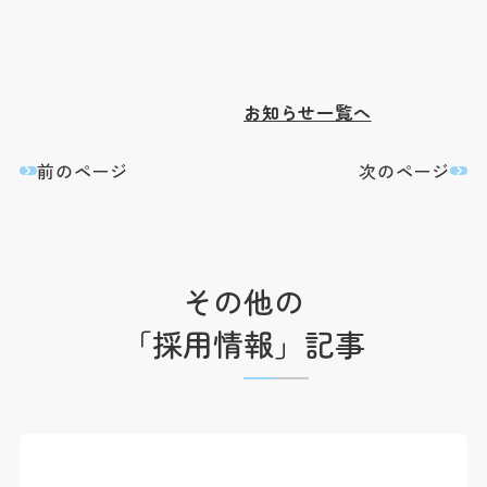
臨床研究に関する情報公開
めまい・平衡神経科
後払い会計サービスについて
ご希望の方
放射線診断科
放射線治療科
フロア案内
麻酔科
リハビリテーション科
よくあるご質問
歯科口腔外科
アレルギー科
お知らせ一覧へ
緩和ケア内科
病理診断科
総合診療科
前のページ
次のページ
センター
アレルギーセンター
化学療法センター
がんセンター
がん相談支援センター
救命救急センター
その他の
健診センター
呼吸器病センター
「採用情報」記事
消化器病センター
心臓病センター
入退院支援センター
認知症疾患医療センター
ブレストセンター
医師教育研修センター
臨床試験支援センター
部門