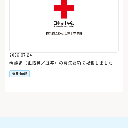
合わせて原則最大2科ま
約30分（急行利用約20
紹介状をお持ちの方は、下
外来担当医・休診表
「みなと赤十字病院入口」
さん予約ダイヤルよりご予
す。
詳しくはこちら
※診察券（お持ちの方のみ
うえ、お電話ください。
閉じる
2026.07.24
Webでの
ご予約
シャトルバス
看護師（正職員／既卒）の募集要項を掲載しました
採用情報
初診予約はこちら（2
【お知らせ】
令和8年3月19日（木）を
スの運行を中断いたしまし
お車をご利用
変更はこちら（24時
閉じる
閉じる
※外部ページに遷移します
病院地下駐車場（第1駐車