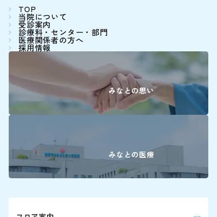
TOP
病院前駐車場（第2駐車場
患者さん予約
当院について
※24時間駐車可能
受診案内
045-62
診療科・センター・部門
医療関係者の方へ
＜利用時間＞
採用情報
9:00～16:00
平日 7:00～20:00
土日祝 7:30～20:00
下記の診療科の予約変更は
みなとの思い
16:00に各診療科まで直
＜駐車料金＞
30分まで 無
0
精神科
30分を超えて3時間まで 3
3時間以降1時間毎に 1
耳鼻咽喉科・
みなとの医療
0
頭頸部外科
※最大料金はありません。駐車
ます。
0
産科(※)
0
小児科
詳しくはこちら
フロア案内