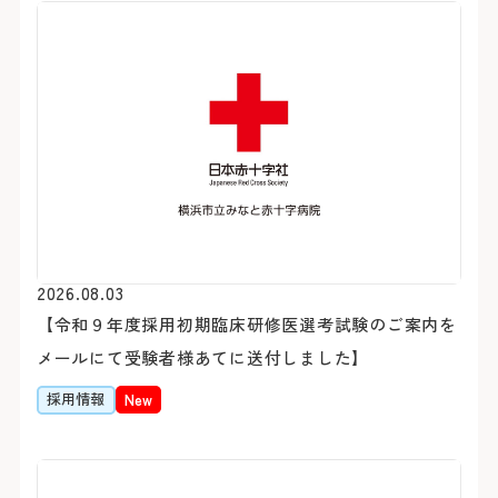
医療安全推進室
栄養課
看護部
感染管理室
検査部
放射線科部
薬剤部
輸血部
療養・福祉相談室
リハビリテーション課
臨床工学部
2026.08.03
【令和９年度採用初期臨床研修医選考試験のご案内を
メールにて受験者様あてに送付しました】
採用情報
New