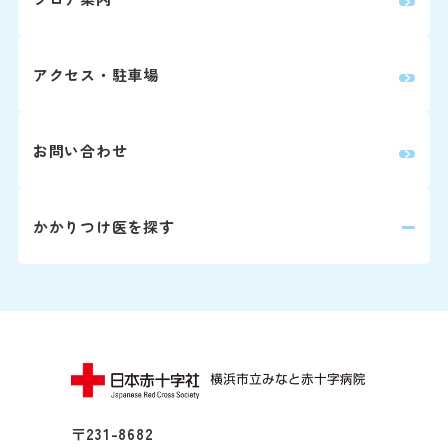
0
眼科
0
放射線治療科
アクセス・駐車場
0
歯科口腔外科
お問い合わせ
婦人科は患者さん予約ダイヤ
かかりつけ医を探す
詳しくはこちら
再診の方
2回目以降の診察の方は予
師と相談の上、次回の受診
※診察券をお手元にご用意
〒231-8682
い。