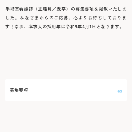
院長よりご挨拶
外来のご案内
医療関係者の方へ
診療科
手術室看護師（正職員／既卒）の募集要項を掲載いたしま
施設概要と沿革
初診の方
脳神経内科
した。みなさまからのご応募、心よりお待ちしておりま
脳神経外科
病院の理念・活動方針・患者さんの権利と責務
再診の方
採用情報
医療連携TOP
循環器内科
す！なお、本求人の採用年は令和9年4月1日となります。
専門外来
心臓血管外科
フロア案内
呼吸器内科
セカンドオピニオン外来
呼吸器外科
みなとの災害対応
患者さんのご紹介方法
消化器内科
採用情報TOP
外来担当医表・休診表
外科
広報誌（みんなのみなと）
救急患者さんのご紹介方法
入院・面会のご案内
救急部
検査の予約（高度医療機器共同利用）
集中治療部
寄付のご案内
みなとの採用理念
入院について
糖尿病内分泌内科
外来受診の方
みなと赤十字病院登録医について
感染症科
ボランティア募集
スタッフ紹介
退院・お支払いについて
血液内科
地域医療機関向け広報誌「みなとからの風」
横浜みなと赤十字病院奉仕団
数字で見るみなと
腎臓内科
緩和ケア病棟への入院について
膠原病リウマチ内科
みなとセミナー（地域医療関係者向け研修）
福利厚生
よくあるご質問
精神科
お見舞い・面会について
入院・面会の方
募集要項
小児科
医療連携センターについて
募集要項
取材のご案内
乳腺外科
病室について
整形外科
その他のご案内
応募する
入札情報
形成外科
皮膚科
診断書等について
医療関係者の方
臨床指標
泌尿器科
産婦人科
診療録（カルテ）の開示について
情報公開
眼科
人間ドック・健診について
耳鼻咽喉科・頭頸部外科
人間ドック・健診を