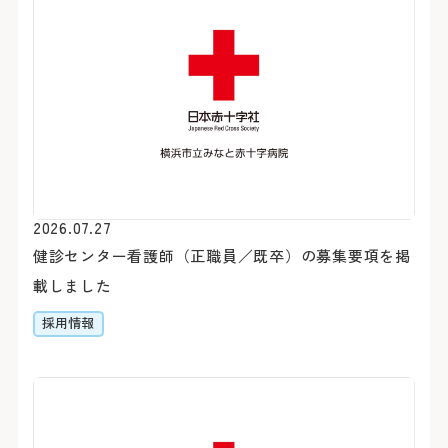
初診の方
診療時間
バスをご利用
2026.07.27
健診センター看護師（正職員／既卒）の募集要項を掲
初診で受診される際は他の
受付時間 8:15 ～ 11:00
「山下町」（元町・中華
載しました
介状（診療情報提供書）が
診療時間 9:00 ～ 16:00
約7分（急行利用約5分）
採用情報
休診日
医師の指名および性別等
「桜木町駅前」乗車
おりません。
約20分（急行利用約15
土・日・祝日
1日に受診できる科は、
「横浜駅前」乗車
年末：12/29〜12/31 年始