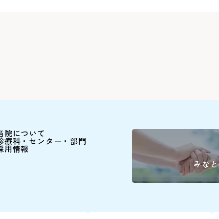
詳しくはこちら
ださい。
シャトル
Webでの
ご予約
【お知らせ】
令和8年3月19日（木
断いたしました。
※外部ページに遷移し
当院について
診療科・センター・部門
採用情報
患者さん予約ダイヤル
045-628-
みなと
9:00～16:00(土日祝除