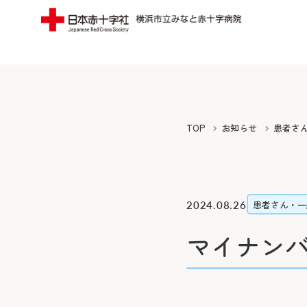
当院についてTOP
受診案内TOP
外来のご案内
入院
みなとの思い
フロア案内
TOP
お知らせ
患者さ
みなとの医療
みなとの災害
初診の方
入院に
院長よりご挨拶
広報誌（みん
再診の方
退院・
2024.08.26
患者さん・一
施設概要と沿革
寄付のご案内
専門外来
緩和ケ
マイナン
病院の理念・活動方針・患者さん
ボランティア
セカンドオピニオン外来
お見舞
の権利と責務
横浜みなと赤
外来担当医表・休診表
病室に