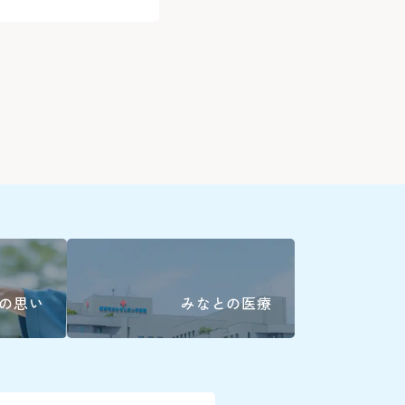
045-
3時間以降1
9:00～16:
※最大料金はあ
バスをご利用の場合
初診予約はこちら（24時間）
詳しくはこ
下記の診療科
で直接お電
変更はこちら（24時間）
）をもちまして、シャトルバスの運行を中
精神科
ます
耳鼻咽喉科
産科(※)
6786
の思い
みなとの医療
小児科
く)
眼科