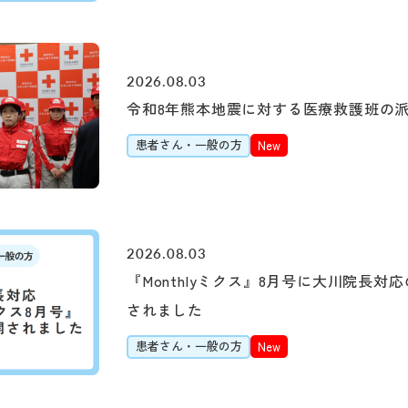
初診の方
診療時間
バスをご
2026.08.03
令和8年熊本地震に対する医療救護班の
初診で受診される際は
受付時間 8:15 ～ 11:0
「山下町」（元町・
患者さん・一般の方
New
提供書）が必要です。
診療時間 9:00 ～ 16:0
約7分（急行利用約5
「桜木町駅前」乗車
医師の指名および性
約20分（急行利用約1
1日に受診できる科
2026.08.03
「横浜駅前」乗車
大2科までとなります
『Monthlyミクス』8月号に大川院長対
約30分（急行利用約
されました
紹介状をお持ちの方は
ルよりご予約をお願い
「みなと赤十字病院入
患者さん・一般の方
New
※診察券（お持ちの方