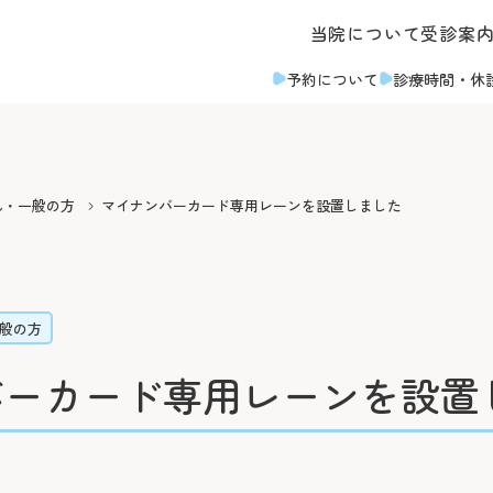
当院について
受診案
予約について
診療時間
・休
・面会のご案内
その他のご案内
よくあるご質問
ん・一般の方
マイナンバーカード専用レーンを設置しました
対応
取材のご案内
ついて
診断書等について
なのみなと）
入札情報
お支払いについて
診療録（カルテ）の開示
般の方
臨床指標
ア病棟への入院について
人間ドック・健診につい
バーカード専用レーンを設置
募集
情報公開
い・面会について
後払い会計サービスにつ
十字病院奉仕団
臨床研究に関する情報公開
ついて
フロア案内