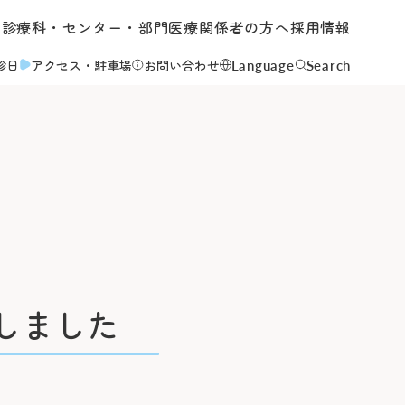
内
診療科・センター・部門
医療関係者の方へ
採用情報
Language
Search
診日
アクセス
・駐車場
お問い合わせ
について
て
しました
いて