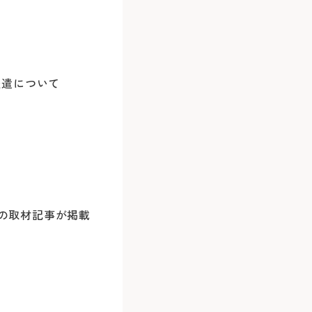
再診
利用の場合
休診
お車
派遣について
他の医療機関が発行した紹介状（診療情報
2回目以降の
0
中華街駅）乗車
土・日・祝
病院地下駐
次回の受診
0
分）
年末：12/29
病院前駐車
※24時間駐
別等のご希望は原則承っておりません。
※診察券を
5分）
は、初診は1科まで、再診と合わせて原則最
＜利用時間
外来担当医・休診表
Webでの
。
平日 7:00
応の取材記事が掲載
20分）
ご予約
土日祝 7:30
、下記のWEB予約又は患者さん予約ダイヤ
いたします。
口」下車
＜駐車料金
※外部ペー
30分
のみ）をお手元にご用意のうえ、お電話く
患者さん予
30分を超え