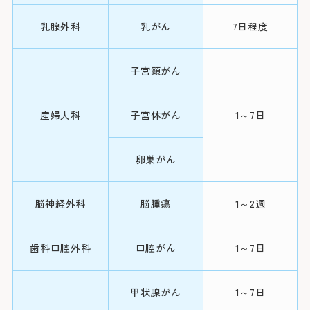
※24時間駐車可
肝動脈化
0
学塞栓術
乳腺外科
乳がん
7日程度
＜利用時間＞
肝臓がん
9:0
平日 7:00～2
ラジオ波
子宮頸がん
土日祝 7:30～2
焼灼療法
下記の診療科の
産婦人科
子宮体がん
1～7日
16:00に各
＜駐車料金＞
化学療法
30分ま
精神科
卵巣がん
30分を超えて3
手術
3時間以降1時
耳鼻咽喉科・
胆道がん
脳神経外科
脳腫瘍
1～2週
頭頸部外科
※最大料金はありま
化学療法
ます。
産科(※)
歯科口腔外科
口腔がん
1～7日
手術
小児科
詳しくはこちら
膵臓がん
甲状腺がん
1～7日
眼科
化学療法