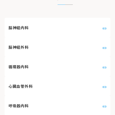
臨床研究に関する情報公開
めまい・平衡神経科
後払い会計サービスについて
ご希望の方
放射線診断科
放射線治療科
フロア案内
麻酔科
リハビリテーション科
よくあるご質問
歯科口腔外科
アレルギー科
脳神経内科
緩和ケア内科
病理診断科
総合診療科
センター
脳神経外科
アレルギーセンター
化学療法センター
がんセンター
がん相談支援センター
循環器内科
救命救急センター
健診センター
呼吸器病センター
消化器病センター
心臓病センター
心臓血管外科
入退院支援センター
認知症疾患医療センター
ブレストセンター
医師教育研修センター
臨床試験支援センター
呼吸器内科
部門