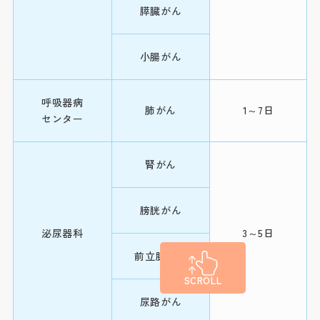
紹介状をお持ち
法
外来担当医・
「みなと赤十字
膵臓がん
さん予約ダイヤ
す。
手術
小腸がん
詳しくはこちら
※診察券（お持
うえ、お電話く
内視鏡治
呼吸器病
肺がん
1～7日
療(EMR)
センター
Webでの
ご
シャト
大腸がん
7日以内
内視鏡治
初診予約は
腎がん
消化器病
(急ぎの場合
療(ESD)
【お知らせ】
センター
当日でも可
令和8年3月19
能)
膀胱がん
スの運行を中断
化学療法
お車を
変更はこち
泌尿器科
3～5日
前立腺がん
※外部ページに
病院地下駐車場
SCROLL
手術
尿路がん
病院前駐車場
患