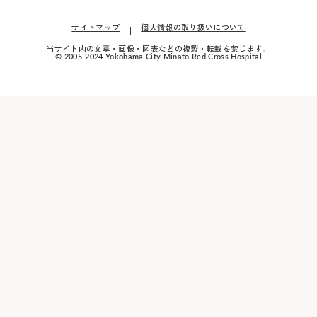
療
科
1～7日
サイトマップ
個人情報の取り扱いについて
当サイト内の文章・画像・図表などの複製・転載を禁じます。
化学療法
© 2005-2024 Yokohama City Minato Red Cross Hospital
口腔がん
+放射線
治療
手術
化学療法
皮膚科
皮膚腫瘍
数日
放射線治
療