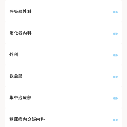
医療安全推進室
栄養課
呼吸器外科
看護部
感染管理室
検査部
放射線科部
薬剤部
消化器内科
輸血部
療養・福祉相談室
リハビリテーション課
臨床工学部
外科
救急部
集中治療部
糖尿病内分泌内科