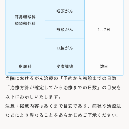
放射線治療科
咽頭がん
手術
耳鼻咽喉科
歯科口腔外科
頭頚部外科
小腸がん
喉頭がん
1～7日
化学療法
婦人科は患者さ
口腔がん
手術
詳しくはこちら
皮膚科
皮膚腫瘍
数日
再診の方
呼吸器病
化学療法
肺がん
1～7日
当院におけるがん治療の「予約から初診までの日数」
センター
2回目以降の診
「治療方針が確定してから治療までの日数」の目安を
放射線療
師と相談の上、
以下にお示しいたします。
法
注意：掲載内容はあくまで目安であり、病状や治療法
※診察券をお手
などにより異なることをあらかじめご了承ください。
い。
腎がん
手術