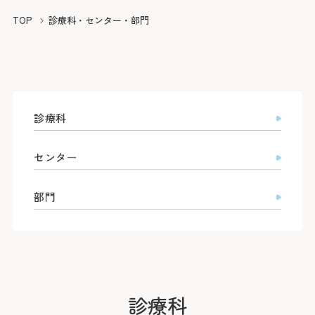
院長よりご挨拶
外来のご案内
医療関係者の方へ
診療科
TOP
診療科・センター・部門
施設概要と沿革
初診の方
脳神経内科
脳神経外科
病院の理念・活動方針・患者さんの権利と責務
再診の方
採用情報
医療連携TOP
循環器内科
専門外来
心臓血管外科
フロア案内
呼吸器内科
セカンドオピニオン外来
呼吸器外科
みなとの災害対応
患者さんのご紹介方法
消化器内科
採用情報TOP
外来担当医表・休診表
外科
広報誌（みんなのみなと）
救急患者さんのご紹介方法
診療科
入院・面会のご案内
救急部
検査の予約（高度医療機器共同利用）
集中治療部
寄付のご案内
みなとの採用理念
入院について
糖尿病内分泌内科
外来受診の方
センター
みなと赤十字病院登録医について
感染症科
ボランティア募集
スタッフ紹介
退院・お支払いについて
血液内科
地域医療機関向け広報誌「みなとからの風」
横浜みなと赤十字病院奉仕団
数字で見るみなと
腎臓内科
緩和ケア病棟への入院について
膠原病リウマチ内科
部門
みなとセミナー（地域医療関係者向け研修）
福利厚生
よくあるご質問
精神科
お見舞い・面会について
入院・面会の方
小児科
医療連携センターについて
募集要項
取材のご案内
乳腺外科
病室について
整形外科
その他のご案内
応募する
入札情報
形成外科
皮膚科
診断書等について
医療関係者の方
臨床指標
泌尿器科
産婦人科
診療録（カルテ）の開示について
情報公開
眼科
診療科
人間ドック・健診について
耳鼻咽喉科・頭頸部外科
人間ドック・健診を