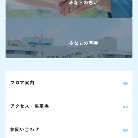
みなとの思い
耳鼻咽喉科・
頭頸部外科
子宮頸が
化学療法
ん
産科(※)
放射線治
小児科
みなとの医療
療
眼科
手術
放射線治療科
産婦人科
1～7日
フロア案内
歯科口腔外科
子宮体が
化学療法
ん
婦人科は患者さ
放射線治
アクセス・駐車場
療
詳しくはこちら
お問い合わせ
手術