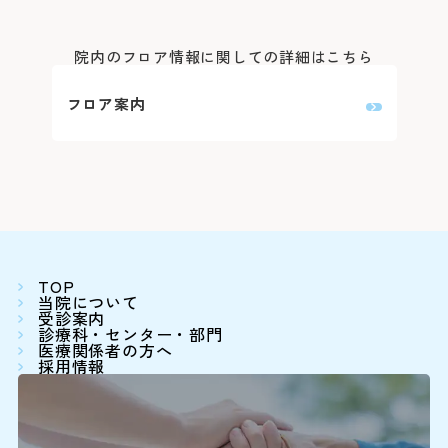
Webでの
ご
膀胱がん
手術
院内のフロア情報に関しての詳細はこちら
泌尿器科
3～5日
変更はこち
前立腺が
手術
ん
フロア案内
※外部ページに
尿路がん
手術
患
0
手術
9:0
TOP
化学療法
当院について
乳腺外科
乳がん
7日程度
受診案内
下記の診療科の
診療科・センター・部門
医療関係者の方へ
16:00に各
放射線治
採用情報
療
精神科
手術