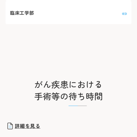
臨床工学部
がん疾患における
担当
対象
予約から
治療内容
手術等の待ち時間
部門名
疾患
初診までの日数
手術
詳細を見る
内視鏡治