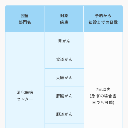
胃がん
療
担当
対象
予約から
部門名
疾患
初診までの日数
化学療法
胃がん
初診の方
診療時
バスを
手術
食道がん
初診で受診され
受付時間 8:15 ～
「山下町」（
介状（診療情報
大腸がん
診療時間 9:00 ～
約7分（急行
内視鏡治
休診日
食道がん
療
医師の指名お
7日以内
「桜木町駅前
消化器病
肝臓がん
(急ぎの場合当
おりません。
約20分（急行
センター
日でも可能)
土・日・祝日
化学療法
1日に受診で
「横浜駅前」
年末：12/29〜1
胆道がん
合わせて原則
閉じる
約30分（急行
放射線療