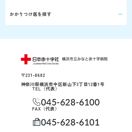
卵巣がん
化学療法
かかりつけ医を探す
脳神経外
脳腫瘍
1～2週
手術
科
歯科口腔
口腔がん
1～7日
手術
外科
〒231-8682
甲状腺が
神奈川県横浜市中区新山下3丁目12番1号
1～7日
手術
TEL（代表）
ん
045-628-6100
FAX（代表）
咽頭がん
手術
耳鼻咽喉
045-628-6101
科
放射線治
頭頚部外
喉頭がん