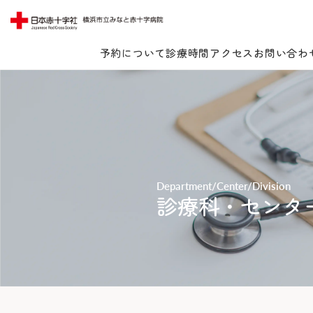
予約について
診療時間
アクセス
お問い合わ
Lang
Department/Center/Division
当院について
診療科・センタ
受診案内
当院についてTOP
みなとの思い
診療科・センター・部門
受診案内TOP
みなとの医療