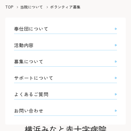
院長よりご挨拶
外来のご案内
医療関係者の方へ
診療科
TOP
当院について
ボランティア募集
施設概要と沿革
初診の方
脳神経内科
脳神経外科
病院の理念・活動方針・患者さんの権利と責務
再診の方
採用情報
医療連携TOP
循環器内科
奉仕団について
専門外来
心臓血管外科
フロア案内
呼吸器内科
セカンドオピニオン外来
呼吸器外科
みなとの災害対応
患者さんのご紹介方法
消化器内科
採用情報TOP
活動内容
外来担当医表・休診表
外科
広報誌（みんなのみなと）
救急患者さんのご紹介方法
入院・面会のご案内
救急部
検査の予約（高度医療機器共同利用）
集中治療部
寄付のご案内
みなとの採用理念
募集について
入院について
糖尿病内分泌内科
外来受診の方
みなと赤十字病院登録医について
感染症科
ボランティア募集
スタッフ紹介
退院・お支払いについて
血液内科
地域医療機関向け広報誌「みなとからの風」
横浜みなと赤十字病院奉仕団
数字で見るみなと
腎臓内科
サポートについて
緩和ケア病棟への入院について
膠原病リウマチ内科
みなとセミナー（地域医療関係者向け研修）
福利厚生
よくあるご質問
精神科
お見舞い・面会について
入院・面会の方
小児科
医療連携センターについて
募集要項
よくあるご質問
取材のご案内
乳腺外科
病室について
整形外科
その他のご案内
応募する
入札情報
形成外科
皮膚科
診断書等について
医療関係者の方
お問い合わせ
臨床指標
泌尿器科
産婦人科
診療録（カルテ）の開示について
情報公開
眼科
横浜みなと赤十字病院
人間ドック・健診について
耳鼻咽喉科・頭頸部外科
人間ドック・健診を