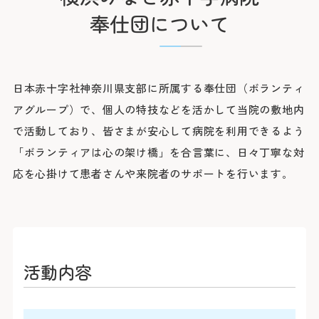
臨床研究に関する情報公開
めまい・平衡神経科
後払い会計サービスについて
ご希望の方
放射線診断科
奉仕団について
放射線治療科
フロア案内
麻酔科
リハビリテーション科
よくあるご質問
歯科口腔外科
アレルギー科
緩和ケア内科
日本赤十字社神奈川県支部に所属する奉仕団（ボランティ
病理診断科
総合診療科
アグループ）で、個人の特技などを活かして当院の敷地内
センター
で活動しており、皆さまが安心して病院を利用できるよう
アレルギーセンター
「ボランティアは心の架け橋」を合言葉に、日々丁寧な対
化学療法センター
がんセンター
応を心掛けて患者さんや来院者のサポートを行います。
がん相談支援センター
救命救急センター
健診センター
呼吸器病センター
消化器病センター
心臓病センター
入退院支援センター
認知症疾患医療センター
活動内容
ブレストセンター
医師教育研修センター
臨床試験支援センター
部門