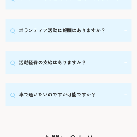
年末：12/29〜1
合わせて原則
ます。
約30分（急行
紹介状をお持ち
活動の性質上、参加が難しいこともありますが説
外来担当医・
「みなと赤十字
さん予約ダイヤ
ボランティア活動に報酬はありますか？
明会に参加いただいた上で条件が合えば活動いた
す。
だけます。
詳しくはこちら
※診察券（お持
当院から報酬のお支払いはありません。
うえ、お電話く
活動経費の支給はありますか？
Webでの
ご
シャト
特別な場合を除き、基本的に交通費や昼食代など
初診予約は
【お知らせ】
車で通いたいのですが可能ですか？
はご自身でご負担いただきます。
令和8年3月19
スの運行を中断
お車を
第1・第2駐車場合わせて300台の駐車場がありま
変更はこち
すが、混雑する場合がありますので公共交通機関
での来院にご協力ください。