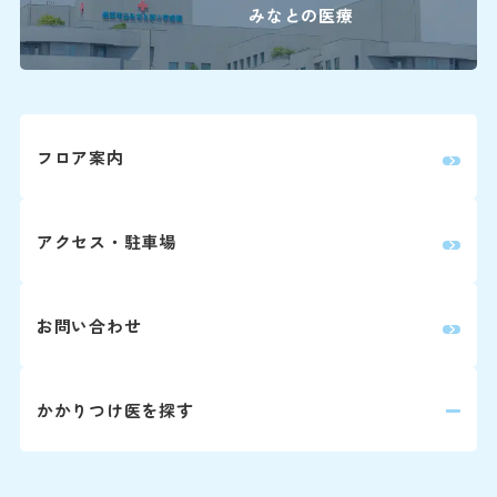
い。
みなとの医療
Webでの
ご
変更はこち
フロア案内
※外部ページに
アクセス・駐車場
患
0
お問い合わせ
9:0
かかりつけ医を探す
下記の診療科の
16:00に各