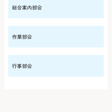
医療安全推進室
総合案内部会
栄養課
看護部
感染管理室
検査部
放射線科部
薬剤部
輸血部
毎週月曜～金曜日の外来診療を行っている午前中
療養・福祉相談室
作業部会
リハビリテーション課
を中心に、診察受付・会計の手続き補助、道案
臨床工学部
内、院内サービスのご案内、車イスの整備、院内
の移動補助など、主に患者さんや来院者のお手伝
月に数回、来院者や入院患者さんが居心地よく過
いを行っています。
行事部会
ごしてもらうための活動として、園芸の手入れや
入院患者へ贈るひざ掛けキルトの製作を行ってい
ます。
院内でコンサートや市民セミナー、各種講習会、
災害訓練などを実施する際の運営補助などを行っ
ています。また、病棟季節行事への参加や飾り付