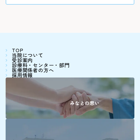
小児科
詳しくはこちら
眼科
放射線治療科
歯科口腔外科
TOP
当院について
受診案内
婦人科は患者さ
診療科・センター・部門
医療関係者の方へ
採用情報
詳しくはこちら
再診の方
みなとの思い
2回目以降の診
師と相談の上、
※診察券をお手