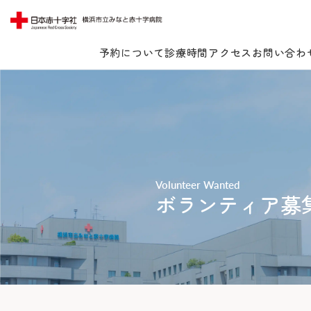
予約について
診療時間
アクセス
お問い合わ
Lang
Volunteer Wanted
当院について
ボランティア募
受診案内
当院についてTOP
みなとの思い
診療科・センター・部門
受診案内TOP
みなとの医療