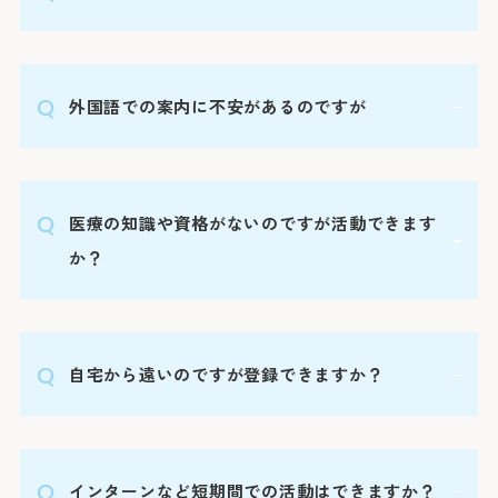
来院者が親しみと好感を持てるような清潔な服装
外国語での案内に不安があるのですが
を心掛けてください。安全上の配慮から、ヒール
や厚底ブーツ、サンダル、華美な装飾品を身に付
けての活動は禁止です。また、感染症対策として
当院の立地と役割上、多くの外国籍患者さんが訪
院内はマスク着用をお願いしています。
医療の知識や資格がないのですが活動できます
れますので、院内通訳チームが駐在しています。
なお、制服（エプロン）と名札を貸与しますの
案内に困った際は通訳が一緒に対応します。
か？
初診の方
診療時
バスを
で、活動中は着用いただきます。
英語・中国語・韓国語・タガログ語など外国語が
得意な方はもちろん活動に活かすことができま
初診で受診され
受付時間 8:15 ～
「山下町」（
医療の知識や資格等は特に必要ありません。
す。
介状（診療情報
自宅から遠いのですが登録できますか？
患者さんの治療に関することは医師・看護師が対
診療時間 9:00 ～
約7分（急行
休診日
応しますのでご安心ください。
医師の指名お
「桜木町駅前
おりません。
約20分（急行
居住地に特に制限はありません。
土・日・祝日
1日に受診で
インターンなど短期間での活動はできますか？
無理なく続けられる環境での活動をお勧めしてい
「横浜駅前」