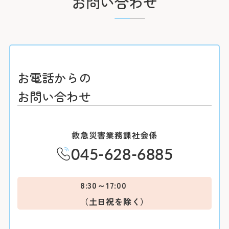
お問い合わせ
※外部ページに
病院地下駐車場
なお、駐車料金は通常の金額で自己負担となりま
病院前駐車場
患
す。
※24時間駐車可
0
＜利用時間＞
9:0
お電話からの
平日 7:00～2
土日祝 7:30～2
お問い合わせ
下記の診療科の
16:00に各
＜駐車料金＞
救急災害業務課社会係
30分ま
精神科
045-628-6885
30分を超えて3
3時間以降1時
耳鼻咽喉科・
8:30～17:00
頭頸部外科
※最大料金はありま
ます。
（土日祝を除く）
産科(※)