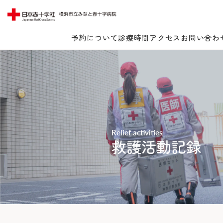
予約について
診療時間
アクセス
お問い合わ
Lang
Relief activities
当院について
救護活動記録
受診案内
当院についてTOP
みなとの思い
診療科・センター・部門
受診案内TOP
みなとの医療