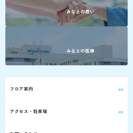
医療安全推進室
栄養課
みなとの思い
看護部
感染管理室
検査部
放射線科部
薬剤部
輸血部
療養・福祉相談室
リハビリテーション課
臨床工学部
みなとの医療
フロア案内
初診の方
診療時
バスを
アクセス・駐車場
初診で受診され
受付時間 8:15 ～
「山下町」（
介状（診療情報
診療時間 9:00 ～
約7分（急行