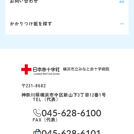
休診日
お問い合わせ
医師の指名お
「桜木町駅前
おりません。
約20分（急行
土・日・祝日
かかりつけ医を探す
1日に受診で
「横浜駅前」
年末：12/29〜1
合わせて原則
約30分（急行
紹介状をお持ち
外来担当医・
「みなと赤十字
さん予約ダイヤ
す。
詳しくはこちら
※診察券（お持
うえ、お電話く
〒231-8682
神奈川県横浜市中区新山下3丁目12番1号
Webでの
ご
シャト
TEL（代表）
045-628-6100
初診予約は
【お知らせ】
FAX（代表）
令和8年3月19
045-628-6101