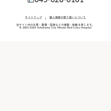
スの運行を中断
お車を
変更はこち
サイトマップ
個人情報の取り扱いについて
※外部ページに
病院地下駐車場
当サイト内の文章・画像・図表などの複製・転載を禁じます。
© 2005-2024 Yokohama City Minato Red Cross Hospital
病院前駐車場
患
※24時間駐車可
0
＜利用時間＞
9:0
平日 7:00～2
土日祝 7:30～2
下記の診療科の
16:00に各
＜駐車料金＞
30分ま
精神科
30分を超えて3
3時間以降1時
耳鼻咽喉科・