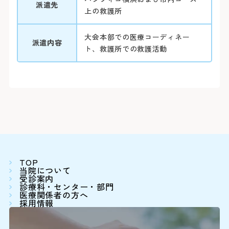
臨床研究に関する情報公開
めまい・平衡神経科
派遣先
後払い会計サービスについて
ご希望の方
放射線診断科
上の救護所
放射線治療科
フロア案内
麻酔科
リハビリテーション科
大会本部での医療コーディネー
よくあるご質問
派遣内容
歯科口腔外科
ト、救護所での救護活動
アレルギー科
緩和ケア内科
病理診断科
総合診療科
センター
アレルギーセンター
化学療法センター
がんセンター
がん相談支援センター
救命救急センター
健診センター
呼吸器病センター
消化器病センター
TOP
心臓病センター
当院について
入退院支援センター
受診案内
認知症疾患医療センター
診療科・センター・部門
ブレストセンター
医療関係者の方へ
医師教育研修センター
採用情報
臨床試験支援センター
部門