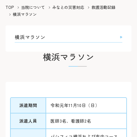
院長よりご挨拶
外来のご案内
医療関係者の方へ
診療科
TOP
当院について
みなとの災害対応
救護活動記録
施設概要と沿革
初診の方
横浜マラソン
脳神経内科
脳神経外科
病院の理念・活動方針・患者さんの権利と責務
再診の方
採用情報
医療連携TOP
循環器内科
専門外来
心臓血管外科
フロア案内
呼吸器内科
横浜マラソン
セカンドオピニオン外来
呼吸器外科
みなとの災害対応
患者さんのご紹介方法
消化器内科
採用情報TOP
外来担当医表・休診表
外科
広報誌（みんなのみなと）
救急患者さんのご紹介方法
入院・面会のご案内
横浜マラソン
救急部
検査の予約（高度医療機器共同利用）
集中治療部
寄付のご案内
みなとの採用理念
入院について
糖尿病内分泌内科
外来受診の方
みなと赤十字病院登録医について
感染症科
ボランティア募集
スタッフ紹介
退院・お支払いについて
血液内科
地域医療機関向け広報誌「みなとからの風」
横浜みなと赤十字病院奉仕団
数字で見るみなと
腎臓内科
緩和ケア病棟への入院について
膠原病リウマチ内科
みなとセミナー（地域医療関係者向け研修）
福利厚生
よくあるご質問
精神科
お見舞い・面会について
入院・面会の方
小児科
医療連携センターについて
募集要項
取材のご案内
乳腺外科
病室について
整形外科
その他のご案内
派遣期間
令和元年11月10日（日）
応募する
入札情報
形成外科
皮膚科
診断書等について
医療関係者の方
臨床指標
泌尿器科
派遣人員
医師3名、看護師2名
産婦人科
診療録（カルテ）の開示について
情報公開
眼科
人間ドック・健診について
耳鼻咽喉科・頭頸部外科
人間ドック・健診を
パシフィコ横浜および市内コース